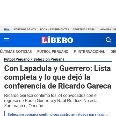
HOY:
PARTIDOS DE HOY
BOCA VS ESTUDIANTES
SPORTING CRISTAL
ALIANZA LI
ÚLTIMAS NOTICIAS
FÚTBOL PERUANO
F. INTERNACIONAL
DE
Fútbol Peruano
Selección Peruana
Con Lapadula y Guerrero: Lista
completa y lo que dejó la
conferencia de Ricardo Gareca
Ricardo Gareca confirmó los 24 convocados con el
regreso de Paolo Guerrero y Raúl Ruidíaz. No está
Zambrano ni Ormeño.
Selección peruana confimó sus cuatro amistosos para la próxima fecha FIFA: días, horarios y sedes