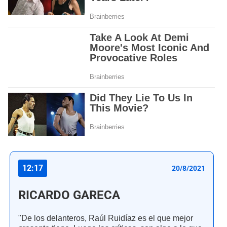
12:17
20/8/2021
RICARDO GARECA
"De los delanteros, Raúl Ruidíaz es el que mejor