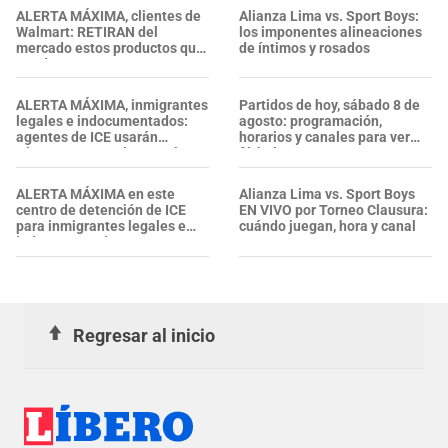
ALERTA MÁXIMA, clientes de
Alianza Lima vs. Sport Boys:
Walmart: RETIRAN del
los imponentes alineaciones
mercado estos productos que
de íntimos y rosados
puedes encontrar en tu
cocina, garajes y armarios
ALERTA MÁXIMA, inmigrantes
Partidos de hoy, sábado 8 de
legales e indocumentados:
agosto: programación,
agentes de ICE usarán
horarios y canales para ver
cámaras corporales, ¿qué se
fútbol EN VIVO
sabe sobre su nueva política?
ALERTA MÁXIMA en este
Alianza Lima vs. Sport Boys
centro de detención de ICE
EN VIVO por Torneo Clausura:
para inmigrantes legales e
cuándo juegan, hora y canal
indocumentados en EE. UU.:
SALVADOREÑO falleció tras
sufrir una "emergencia
médica"
Regresar al inicio