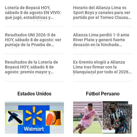
Lotería de Boyacá HOY,
Horario del Alianza Lima vs
sábado 8 de agosto EN VIVO:
Sport Boys y canales para ver
qué jugó, estadísticas y
partido por el Torneo Clausura
RESULTADOS del último
2026
sorteo
Resultados UNI 2026-II de
Alianza Lima perdió 1-0 ante
HOY, sábado 8 de agosto: ver
River Plate y generó fuerte
puntaje de la Prueba de
desazón en la hinchada
Aptitud Vocacional para
blanquiazul
Arquitectura
Resultados de la Lotería de
Ex Gremio elogió a Alianza
Boyacá HOY, sábado 8 de
Lima tras firmar con la
agosto: premio mayor y
blanquiazul por todo el 2026:
números ganadores del
"Proyecto"
último sorteo
Estados Unidos
Fútbol Peruano