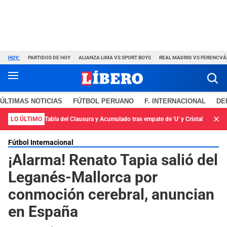
HOY:
PARTIDOS DE HOY
ALIANZA LIMA VS SPORT BOYS
REAL MADRID VS FERENCV
ÚLTIMAS NOTICIAS
FÚTBOL PERUANO
F. INTERNACIONAL
DE
LO ÚLTIMO
Tabla del Clausura y Acumulado tras empate de 'U' y Cristal
Fútbol Internacional
¡Alarma! Renato Tapia salió del
Leganés-Mallorca por
conmoción cerebral, anuncian
en España