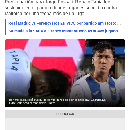
Preocupación para Jorge Fossati. Renato Tapia fue
sustituido en el partido donde Leganés se midió contra
Mallorca por una fecha más de La Liga.
Real Madrid vs Ferencváros EN VIVO por partido amistoso: qué canal lo transmite, horario y pronóstico
Se muda a la Serie A: Franco Mastantuono es nuevo jugador de la Fiorentina de Italia
Renato Tapia salió sustituido por un duro golpe en la cabeza. | Captura La
Liga/Leganés | composición Líbero