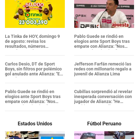
La Tinka de HOY, domingo 9
Pablo Guede se rindió en
de agosto: revisa los
elogios ante Sport Boys tras
resultados, números
empate con Alianza: "Nos
ganadores y el Pozo
cortaron los circuitos"
Millonario
Carlos Desio, DT de Sport
Jefferson Farfán remeció las
Boys, sin filtros por polémico
redes con millonario regalo a
gol anulado ante Alianza: "Es
juvenil de Alianza Lima
una..."
Pablo Guede se rindió en
Cubillas sorprendió al revelar
elogios ante Sport Boys tras
inesperada conversación con
empate con Alianza: "Nos
jugador de Alianza: "He
cortaron los circuitos"
venido a verte a ti"
Estados Unidos
Fútbol Peruano