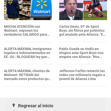
MUCHA ATENCIÓN con
Carlos Desio, DT de Sport
Walmart: exponen los
Boys, sin filtros por polémico
verdaderos SALARIOS para
gol anulado ante Alianza: "Es
gerentes de tienda,
una..."
farmacéuticos y más
ALERTA MÁXIMA, inmigrantes
Pablo Guede se rindió en
legales e indocumentados en
elogios ante Sport Boys tras
EE. UU.: BLOQUEAN ley que
empate con Alianza: "Nos
RECHAZA el uso de
cortaron los circuitos"
mascarillas a agentes del ICE
ALERTA MÁXIMA, clientes de
Jefferson Farfán remeció las
Walmart: RETIRAN del
redes con millonario regalo a
mercado estos productos que
juvenil de Alianza Lima
puedes encontrar en tu
cocina, garajes y armarios
Regresar al inicio