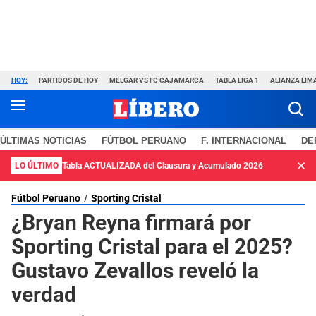
HOY:
PARTIDOS DE HOY
MELGAR VS FC CAJAMARCA
TABLA LIGA 1
ALIANZA LIM
ÚLTIMAS NOTICIAS
FÚTBOL PERUANO
F. INTERNACIONAL
DE
LO ÚLTIMO
Tabla ACTUALIZADA del Clausura y Acumulado 2026
Fútbol Peruano
Sporting Cristal
¿Bryan Reyna firmará por
Sporting Cristal para el 2025?
Gustavo Zevallos reveló la
verdad