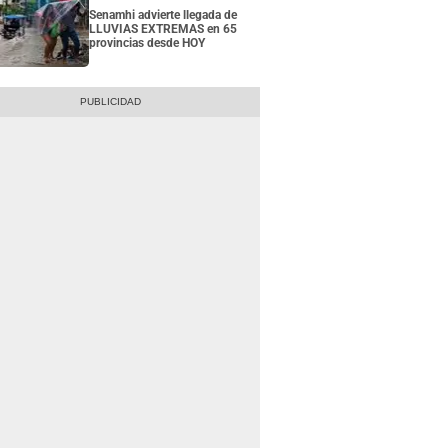
Senamhi advierte llegada de
LLUVIAS EXTREMAS en 65
provincias desde HOY