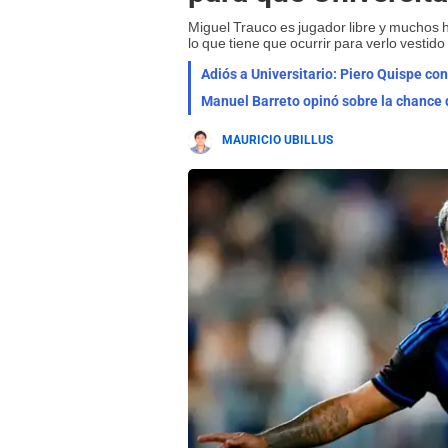
Miguel Trauco es jugador libre y muchos h
lo que tiene que ocurrir para verlo vestid
Adiós a Universitario: Piero Quispe co
Manuel Barreto opinó sobre la chance d
MAURICIO UBILLUS