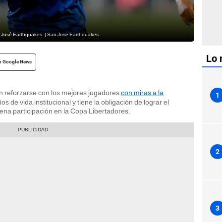
an José Earthquakes. | San Jose Earthquakes
Lo 
n Google News
n reforzarse con los mejores jugadores
con miras a la
1
s de vida institucional y tiene la obligación de lograr el
ena participación en la Copa Libertadores.
2
3