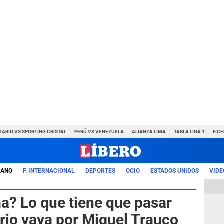
TARIO VS SPORTING CRISTAL
PERÚ VS VENEZUELA
ALIANZA LIMA
TABLA LIGA 1
FIC
UANO
F. INTERNACIONAL
DEPORTES
OCIO
ESTADOS UNIDOS
VIDE
ma? Lo que tiene que pasar
ario vaya por Miguel Trauco