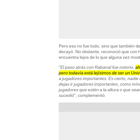
Pero eso no fue todo, sino que también de
decayó. No obstante, reconoció que con 
encuentra lejos de lo que alguna vez most
"
El paso atrás con Rabanal fue notorio,
ah
pero todavía está lejísimos de ser un Univ
a jugadores importantes. Es cierto, nadie
dejas ir jugadores importantes, como míni
jugadores que estén a la altura o que se
sucedió
", complementó.