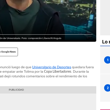
ión de Universitario. Foto: composición Líbero/Al Angulo
Lo 
n Google News
1
ronunció luego de que
Universitario de Deportes
quedara fuera
de empatar ante Tolima por la
. Durante la
Copa Libertadores
ati dejó rotundos comentarios sobre el rendimiento de los
2