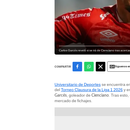
Carlos Garcés reveló si se irá de Cienciano tras acerca
Siguenos e
COMPARTIR
Universitario de Deportes
se encuentra en
del
Torneo Clausura de la Liga 1 2026
y en
, goleador de
. Tras esto,
Garcés
Cienciano
mercado de fichajes.