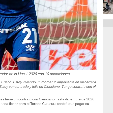
ador de la Liga 1 2026 con 10 anotaciones
en Cusco. Estoy viviendo un momento importante en mi carrera.
stoy concentrado y feliz en Cienciano. Tengo contrato con el
és tiene un contrato con Cienciano hasta diciembre de 2026
o desea fichar para el Torneo Clausura tendrá que pagar su