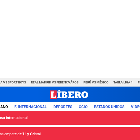
A VS SPORT BOYS
REAL MADRID VS FERENCVÁROS
PERÚ VS MÉXICO
TABLA LIGA 1
F
UANO
F. INTERNACIONAL
DEPORTES
OCIO
ESTADOS UNIDOS
VIDE
so internacional
s empate de 'U' y Cristal