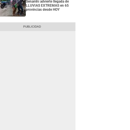
Senamhi advierte llegada de
LLUVIAS EXTREMAS en 65
provincias desde HOY