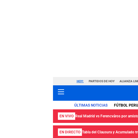
HOY:
PARTIDOS DE HOY
ALIANZA LIM
ÚLTIMAS NOTICIAS
FÚTBOL PER
EN VIVO
Real Madrid vs Ferencváros por amisto
EN DIRECTO
Tabla del Clausura y Acumulado tra