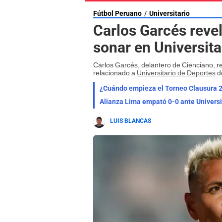
Fútbol Peruano
Universitario
Carlos Garcés revel
sonar en Universita
Carlos Garcés, delantero de Cienciano, re
relacionado a
Universitario de Deportes
de
¿Cuándo empieza el Torneo Clausura 202
Alianza Lima empató 0-0 ante Universi
LUIS BLANCAS