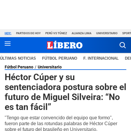
HOY:
PARTIDOS DE HOY
PERÚ VS TÚNEZ
ALIANZA LIMA
UNIVERSITARIO
SPORT
ÚLTIMAS NOTICIAS
FÚTBOL PERUANO
F. INTERNACIONAL
DE
Fútbol Peruano
Universitario
Héctor Cúper y su
sentenciadora postura sobre el
futuro de Miguel Silveira: “No
es tan fácil”
"Tengo que estar convencido del equipo que formo",
fueron parte de las rotundas palabras de Héctor Cúper
sobre el futuro del brasileño en
Universitario
.