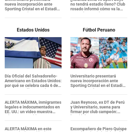
nueva incorporación ante
no tendrá estadio lleno? Club
Sporting Cristal en el Estadio
rosado informó cómo va la
Monumental
venta de entradas
Estados Unidos
Fútbol Peruano
Día Oficial del Salvadoreño-
Universitario presentará
Americano en Estados Unidos:
nueva incorporación ante
por qué se celebra cada 6 de
Sporting Cristal en el Estadio
agosto y cuál es su origen
Monumental
ALERTA MÁXIMA, inmigrantes
Juan Reynoso, ex DT de Perú
legales e indocumentados en
y Universitario, suena para
EE. UU.: un video muestra
firmar por club campeón:
criaturas parecidas a
"Opción"
GUSANOS en el AGUA
POTABLE de un centro del ICE
ALERTA MÁXIMA en este
Excompañero de Piero Quispe