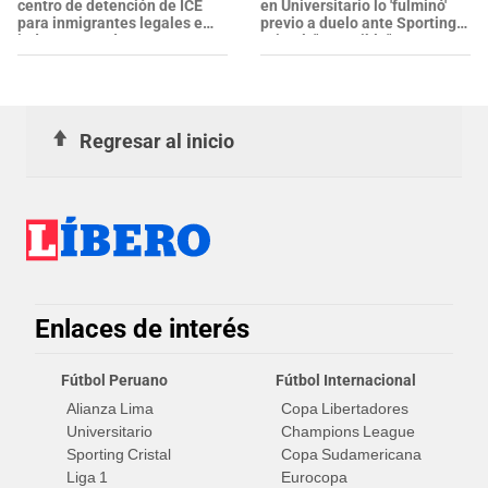
centro de detención de ICE
en Universitario lo 'fulminó'
para inmigrantes legales e
previo a duelo ante Sporting
indocumentados en EE. UU.:
Cristal: "Imposible"
SALVADOREÑO falleció tras
sufrir una "emergencia
médica"
Regresar al inicio
Enlaces de interés
Fútbol Peruano
Fútbol Internacional
Alianza Lima
Copa Libertadores
Universitario
Champions League
Sporting Cristal
Copa Sudamericana
Liga 1
Eurocopa