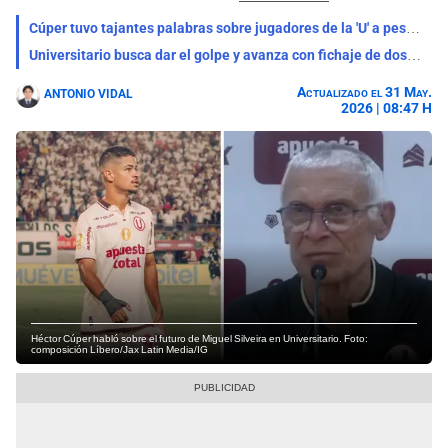
Cúper tuvo tajantes palabras sobre jugadores de la 'U' a pesar de victoria ante Huancayo: "Se notó..."
Universitario busca dar el golpe y avanza con fichaje de dos jugadores para el Clausura: "Se contactó"
Actualizado el 31 May.
ANTONIO VIDAL
2026 | 08:47 H
Héctor Cúper habló sobre el futuro de Miguel Silveira en Universitario. Foto:
composición Líbero/Jax Latin Media/IG