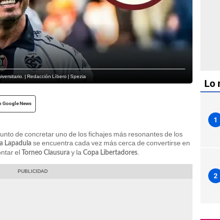
versitario. | Redacción Líbero | Spezia
Lo 
n Google News
1
unto de concretar uno de los fichajes más resonantes de los
se encuentra cada vez más cerca de convertirse en
a Lapadula
ntar el
y la
.
Torneo Clausura
Copa Libertadores
2