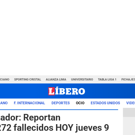
NCIANO
SPORTING CRISTAL
ALIANZA LIMA
UNIVERSITARIO
TABLA LIGA 1
FICHAJE
UANO
F. INTERNACIONAL
DEPORTES
OCIO
ESTADOS UNIDOS
VIDE
ador: Reportan
272 fallecidos HOY jueves 9