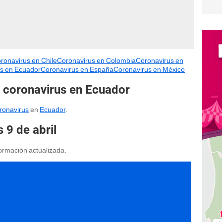
ronavirus en Chile
Coronavirus en Colombia
Coronavirus en
s en Ecuador
Coronavirus en España
Coronavirus en México
Y coronavirus en Ecuador
ronavirus
en
Ecuador
.
 9 de abril
nformación actualizada.