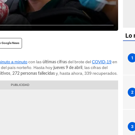
Lo 
n Google News
1
inuto a minuto
con las
del brote del
COVID-19
en
últimas cifras
s del país norteño. Hasta hoy
, las cifras del
jueves 9 de abril
,
y, hasta ahora, 339 recuperados.
itivos
272
personas fallecidas
2
3