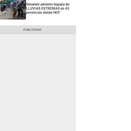
Senamhi advierte llegada de
LLUVIAS EXTREMAS en 65
provincias desde HOY