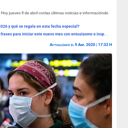
oy jueves 9 de abril conlas últimas noticias e informaciónde
2026 y qué se regala en esta fecha especial?
¡Bienvenido, agosto 2026! Las mejores frases para iniciar este nuevo mes con entusiasmo e inspiración
Actualizado el 9 Abr. 2020 | 17:32 H