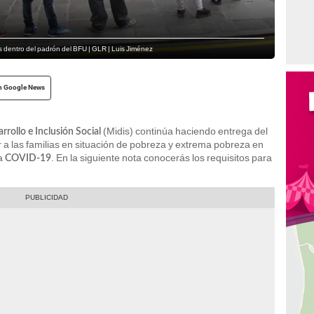
ras dentro del padrón del BFU | GLR | Luis Jiménez
n Google News
(Midis) continúa haciendo entrega del
rrollo e Inclusión Social
 a las familias en situación de pobreza y extrema pobreza en
la
. En la siguiente nota conocerás los requisitos para
COVID-19