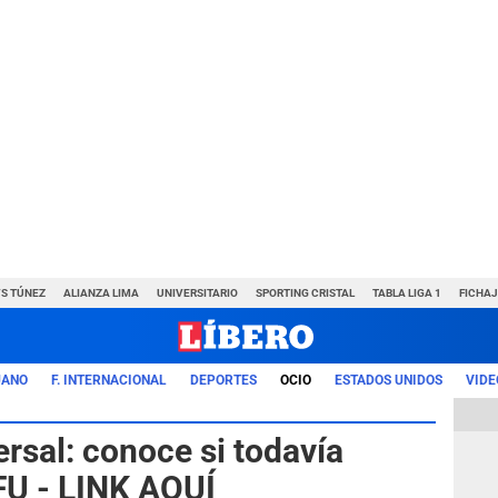
VS TÚNEZ
ALIANZA LIMA
UNIVERSITARIO
SPORTING CRISTAL
TABLA LIGA 1
FICHAJ
UANO
F. INTERNACIONAL
DEPORTES
OCIO
ESTADOS UNIDOS
VIDE
rsal: conoce si todavía
FU - LINK AQUÍ