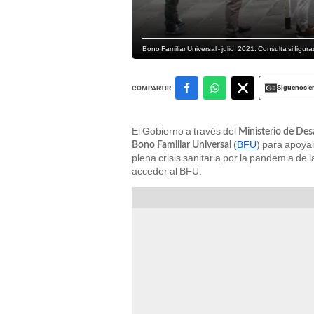
Bono Familiar Universal - julio, 2021: Consulta si figu
Siguenos e
COMPARTIR
El Gobierno a través del
Ministerio de Desa
(
BFU
) para apoyar
Bono Familiar Universal
plena crisis sanitaria por la pandemia de 
acceder al BFU.