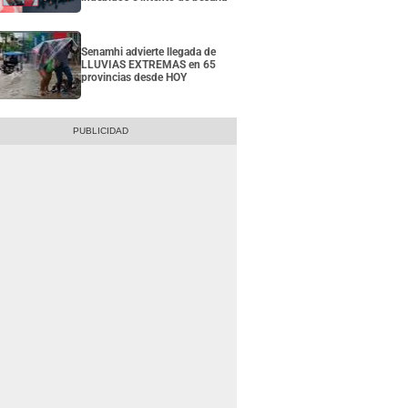
Senamhi advierte llegada de
LLUVIAS EXTREMAS en 65
provincias desde HOY