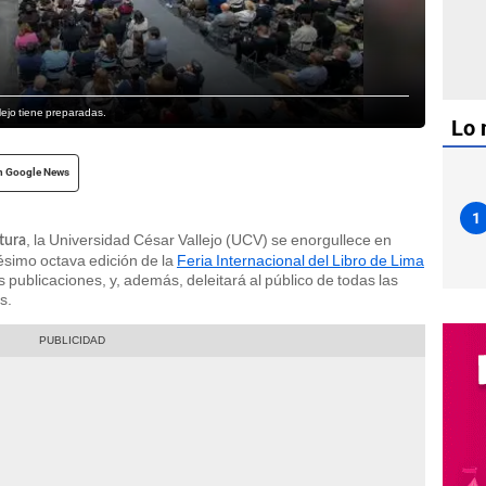
ejo tiene preparadas.
Lo 
n Google News
1
, la Universidad César Vallejo (UCV) se enorgullece en
tura
gésimo octava edición de la
Feria Internacional del Libro de Lima
 publicaciones, y, además, deleitará al público de todas las
s.