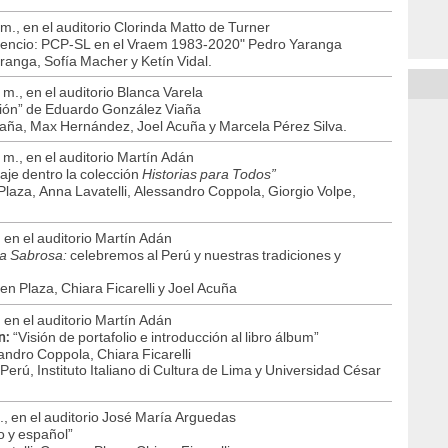
.m., en el auditorio Clorinda Matto de Turner
silencio: PCP-SL en el Vraem 1983-2020" Pedro Yaranga
ranga, Sofía Macher y Ketín Vidal.
 m., en el auditorio Blanca Varela
usión” de Eduardo González Viaña
aña, Max Hernández, Joel Acuña y Marcela Pérez Silva.
. m., en el auditorio Martín Adán
aje dentro la colección
Historias para Todos”
Plaza, Anna Lavatelli, Alessandro Coppola, Giorgio Volpe,
, en el auditorio Martín Adán
a Sabrosa:
celebremos al Perú y nuestras tradiciones y
en Plaza, Chiara Ficarelli y Joel Acuña
, en el auditorio Martín Adán
“Visión de portafolio e introducción al libro álbum”
n:
andro Coppola, Chiara Ficarelli
erú, Instituto Italiano di Cultura de Lima y Universidad César
m., en el auditorio José María Arguedas
o y español”