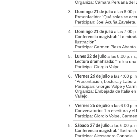
Organiza: Cámara Peruana del L
a las 6:00 p.
Domingo 21 de julio
“Qué soles se ace
Presentación:
Participan: Joel Acuña Zavaleta
a las 7:00 p.
Domingo 21 de julio
“La mirada
Conferencia magistral:
ilustración”
Participa: Carmen Plaza Abanto.
a las 8:00 p. m.
Lunes 22 de julio
“Te leo una 
Lectura dramatizada:
Participa: Giorgio Volpe.
a las 4:00 p. 
Viernes 26 de julio
“Presentación, Lectura y Laborat
Participan: Giorgio Volpe y Car
Organiza: Embajada de Italia en P
Vallejo.
a las 6:00 p. 
Viernes 26 de julio
“La escritura y el
Conversatorio:
Participa: Giorgio Volpe, Carmen
a las 6:00 p. 
Sábado 27 de julio
“Ilustraci
Conferencia magistral:
Participa: Alessandro Coppola.