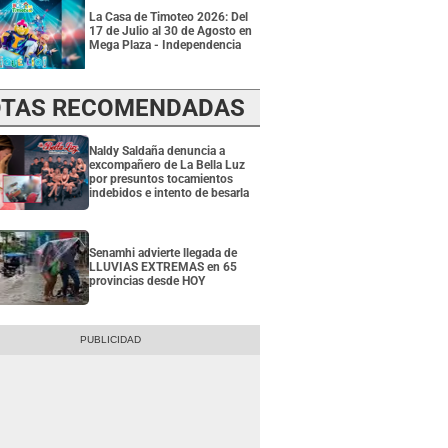
La Casa de Timoteo 2026: Del
17 de Julio al 30 de Agosto en
Mega Plaza - Independencia
TAS RECOMENDADAS
Naldy Saldaña denuncia a
excompañero de La Bella Luz
por presuntos tocamientos
indebidos e intento de besarla
Senamhi advierte llegada de
LLUVIAS EXTREMAS en 65
provincias desde HOY