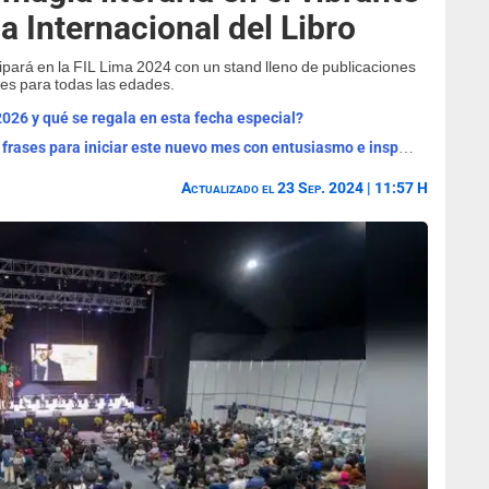
ia Internacional del Libro
ipará en la FIL Lima 2024 con un stand lleno de publicaciones
ades para todas las edades.
2026 y qué se regala en esta fecha especial?
¡Bienvenido, agosto 2026! Las mejores frases para iniciar este nuevo mes con entusiasmo e inspiración
Actualizado el 23 Sep. 2024 | 11:57 H