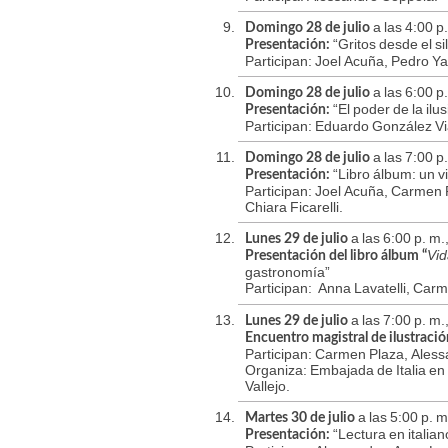
a las 4:00 p
Domingo 28 de julio
“Gritos desde el 
Presentación:
Participan: Joel Acuña, Pedro Ya
a las 6:00 p.
Domingo 28 de julio
“El poder de la il
Presentación:
Participan: Eduardo González Vi
a las 7:00 p
Domingo 28 de julio
“Libro álbum: un vi
Presentación:
Participan: Joel Acuña, Carmen 
Chiara Ficarelli.
a las 6:00 p. m.
Lunes 29 de julio
Vid
Presentación del libro álbum “
gastronomía”
Participan:
Anna Lavatelli, Carm
a las 7:00 p. m.
Lunes 29 de julio
Encuentro magistral de ilustració
Participan: Carmen Plaza, Aless
Organiza: Embajada de Italia en P
Vallejo.
a las 5:00 p. 
Martes 30 de julio
“Lectura en italian
Presentación: