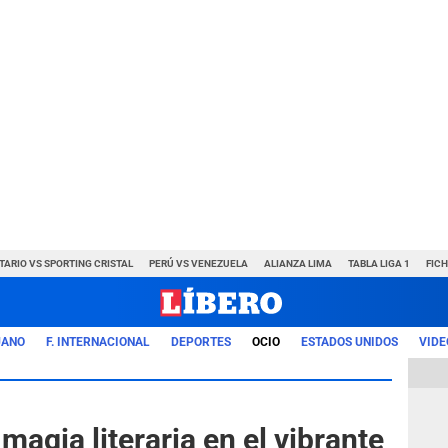
TARIO VS SPORTING CRISTAL
PERÚ VS VENEZUELA
ALIANZA LIMA
TABLA LIGA 1
FIC
UANO
F. INTERNACIONAL
DEPORTES
OCIO
ESTADOS UNIDOS
VIDE
agia literaria en el vibrante