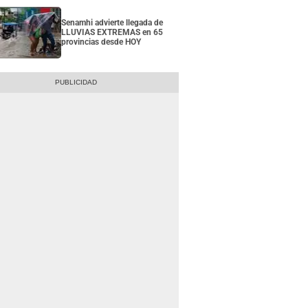
Senamhi advierte llegada de
LLUVIAS EXTREMAS en 65
provincias desde HOY