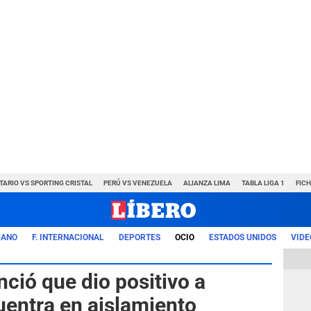
TARIO VS SPORTING CRISTAL
PERÚ VS VENEZUELA
ALIANZA LIMA
TABLA LIGA 1
FIC
UANO
F. INTERNACIONAL
DEPORTES
OCIO
ESTADOS UNIDOS
VIDE
ció que dio positivo a
entra en aislamiento