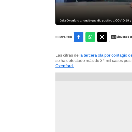
Julia Oxenford anunció que dio positivo a COVID-19 y 
Siguenos e
COMPARTIR
Las cifras de
la tercera ola por contagio 
se ha detectado más de 24 mil casos positi
Oxenford.