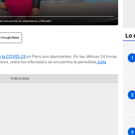
se encuentra en aislamiento | Difusión
Lo 
n Google News
de la COVID-19
en Perú son alarmantes. En las últimas 24 horas
1
vos, entre los infectados se encuentra la periodista
Julia
2
3