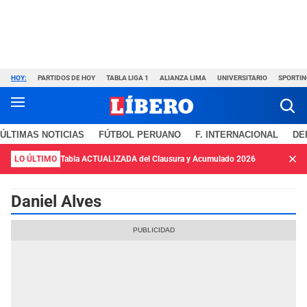
HOY:
PARTIDOS DE HOY
TABLA LIGA 1
ALIANZA LIMA
UNIVERSITARIO
SPORTIN
ÚLTIMAS NOTICIAS
FÚTBOL PERUANO
F. INTERNACIONAL
DE
LO ÚLTIMO
Tabla ACTUALIZADA del Clausura y Acumulado 2026
Daniel Alves