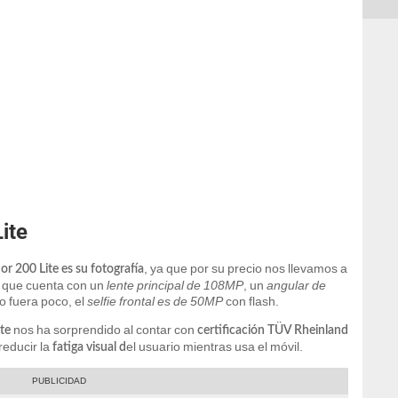
ite
, ya que por su precio nos llevamos a
r 200 Lite es su fotografía
a que cuenta con un
lente principal de 108MP
, un
angular de
no fuera poco, el
selfie frontal es de 50MP
con flash.
nos ha sorprendido al contar con
te
certificación TÜV Rheinland
reducir la
el usuario mientras usa el móvil.
fatiga visual d