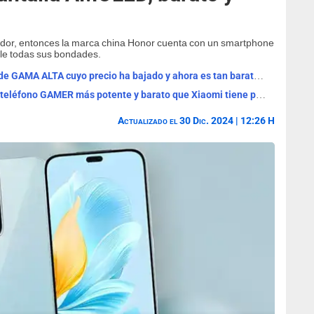
dor, entonces la marca china Honor cuenta con un smartphone
lle todas sus bondades.
Olvídate de Samsung con este iPhone de GAMA ALTA cuyo precio ha bajado y ahora es tan barato como un Galaxy S23
Olvídate de Samsung y Motorola: es el teléfono GAMER más potente y barato que Xiaomi tiene para este 2025
Actualizado el 30 Dic. 2024 | 12:26 H