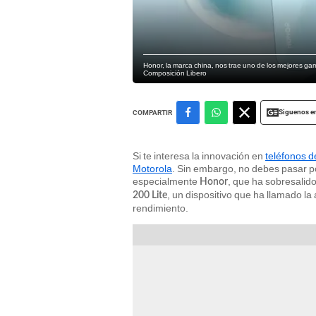
Honor, la marca china, nos trae uno de los mejores g
Composición Libero
Siguenos e
COMPARTIR
Si te interesa la innovación en
teléfonos 
Motorola
. Sin embargo, no debes pasar po
especialmente
, que ha sobresalido
Honor
, un dispositivo que ha llamado la
200 Lite
rendimiento.