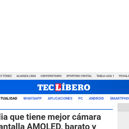
VS TÚNEZ
ALIANZA LIMA
UNIVERSITARIO
SPORTING CRISTAL
TABLA LIGA 1
FICHAJ
CTUALIDAD
WHATSAPP
APLICACIONES
PC
ANDROID
SMARTPHO
ia que tiene mejor cámara
pantalla AMOLED, barato y