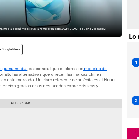
ama media económicos que la rompieron este 2024. AQUÍ lo bueno y lo malo. |
Lo 
n Google News
1
de gama media
, es esencial que explores los
modelos de
r alto las alternativas que ofrecen las marcas chinas,
 en este mercado. Un claro referente de su éxito es el
Honor
 atención gracias a sus destacadas características y
2