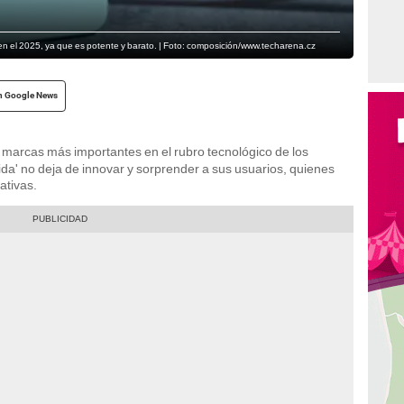
n el 2025, ya que es potente y barato. | Foto: composición/www.techarena.cz
n Google News
 marcas más importantes en el rubro tecnológico de los
da' no deja de innovar y sorprender a sus usuarios, quienes
ativas.