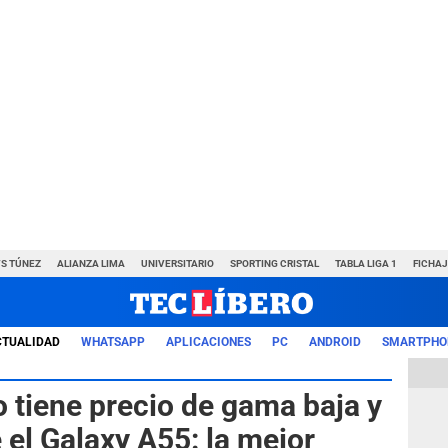
VS TÚNEZ
ALIANZA LIMA
UNIVERSITARIO
SPORTING CRISTAL
TABLA LIGA 1
FICHAJ
CTUALIDAD
WHATSAPP
APLICACIONES
PC
ANDROID
SMARTPHO
 tiene precio de gama baja y
 el Galaxy A55: la mejor