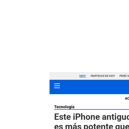
HOY:
PARTIDOS DE HOY
PERÚ 
A
Tecnología
Este iPhone antiguo
es más potente que