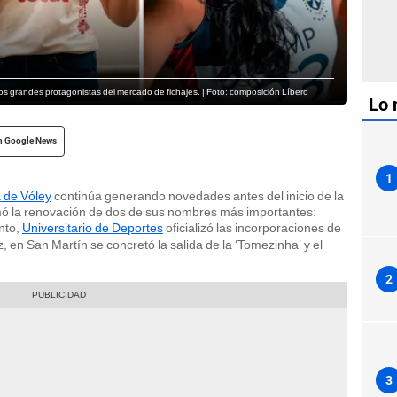
los grandes protagonistas del mercado de fichajes. | Foto: composición Líbero
Lo 
n Google News
1
 de Vóley
continúa generando novedades antes del inicio de la
ó la renovación de dos de sus nombres más importantes:
anto,
Universitario de Deportes
oficializó las incorporaciones de
 en San Martín se concretó la salida de la ‘Tomezinha’ y el
2
3