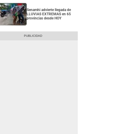
Senamhi advierte llegada de
LLUVIAS EXTREMAS en 65
provincias desde HOY