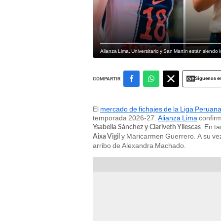
Alianza Lima, Universitario y San Martín están siendo 
Siguenos e
COMPARTIR
El
mercado de fichajes de la Liga Peruana
temporada 2026-27.
Alianza Lima
confirm
. En t
Ysabella Sánchez y Clariveth Yllescas
y Maricarmen Guerrero. A su vez,
Aixa Vigil
arribo de Alexandra Machado.