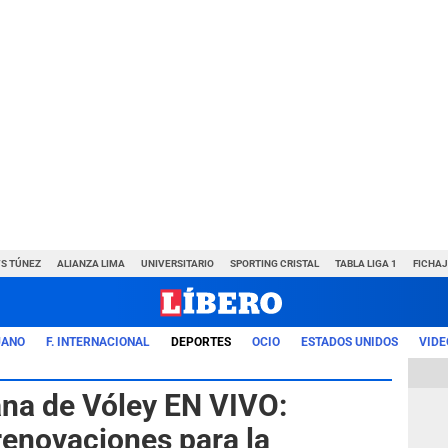
VS TÚNEZ
ALIANZA LIMA
UNIVERSITARIO
SPORTING CRISTAL
TABLA LIGA 1
FICHAJ
UANO
F. INTERNACIONAL
DEPORTES
OCIO
ESTADOS UNIDOS
VIDE
ana de Vóley EN VIVO:
 renovaciones para la