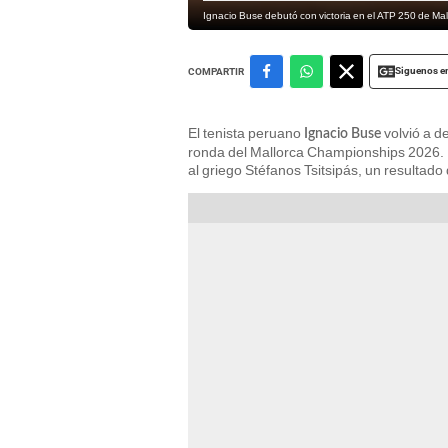
Ignacio Buse debutó con victoria en el ATP 250 de Mal
Siguenos e
COMPARTIR
El tenista peruano
volvió a de
Ignacio Buse
ronda del Mallorca Championships 2026. La
al griego Stéfanos Tsitsipás, un resultad