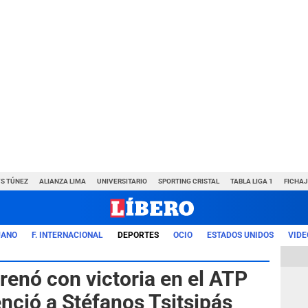
VS TÚNEZ
ALIANZA LIMA
UNIVERSITARIO
SPORTING CRISTAL
TABLA LIGA 1
FICHAJ
UANO
F. INTERNACIONAL
DEPORTES
OCIO
ESTADOS UNIDOS
VIDE
renó con victoria en el ATP
nció a Stéfanos Tsitsipás