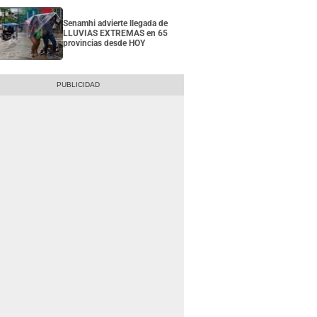
Senamhi advierte llegada de
LLUVIAS EXTREMAS en 65
provincias desde HOY