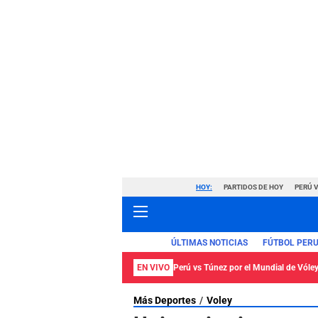
HOY:
PARTIDOS DE HOY
PERÚ 
ÚLTIMAS NOTICIAS
FÚTBOL PER
EN VIVO
Perú vs Túnez por el Mundial de Vól
Más Deportes
Voley