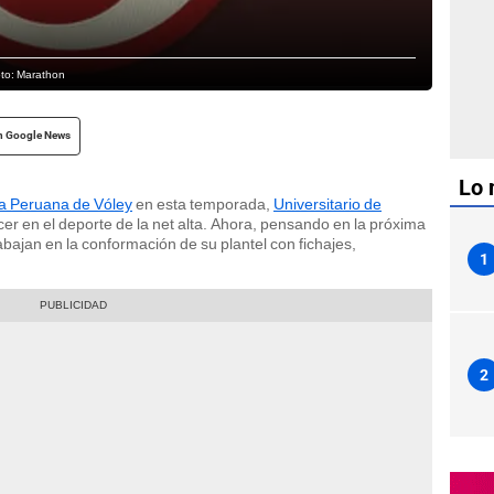
Foto: Marathon
n Google News
Lo 
a Peruana de Vóley
en esta temporada,
Universitario de
er en el deporte de la net alta. Ahora, pensando en la próxima
rabajan en la conformación de su plantel con fichajes,
1
2