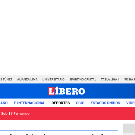
VS TÚNEZ
ALIANZA LIMA
UNIVERSITARIO
SPORTING CRISTAL
TABLA LIGA 1
FICHAJ
UANO
F. INTERNACIONAL
DEPORTES
OCIO
ESTADOS UNIDOS
VIDE
ey Sub 17 Femenino