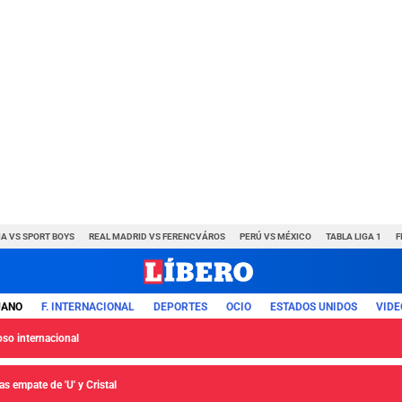
A VS SPORT BOYS
REAL MADRID VS FERENCVÁROS
PERÚ VS MÉXICO
TABLA LIGA 1
F
UANO
F. INTERNACIONAL
DEPORTES
OCIO
ESTADOS UNIDOS
VIDE
so internacional
s empate de 'U' y Cristal