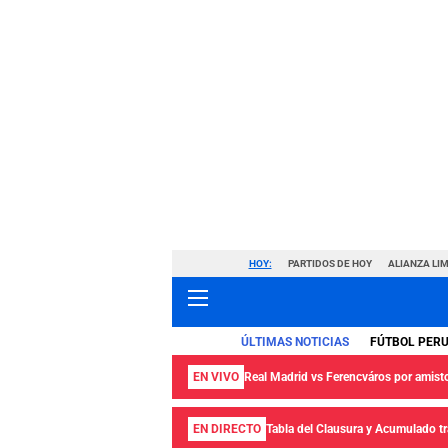
HOY:
PARTIDOS DE HOY
ALIANZA LIM
ÚLTIMAS NOTICIAS
FÚTBOL PER
EN VIVO
Real Madrid vs Ferencváros por amisto
EN DIRECTO
Tabla del Clausura y Acumulado tra