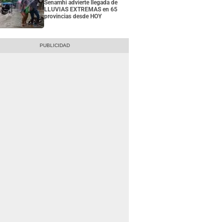
Senamhi advierte llegada de
LLUVIAS EXTREMAS en 65
provincias desde HOY