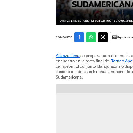
Alianza Lima se 'refuerza' con campeón de Copa Sudame
Siguenos e
COMPARTIR
Alianza Lima
se prepara para el complic
encuentra en la recta final del
Torneo Ape
campeón. El conjunto blanquiazul no dispo
ilusionó a todos sus hinchas anunciando l
.
Sudamericana