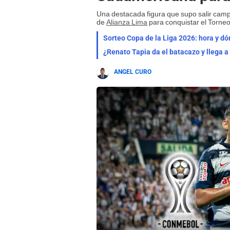
Una destacada figura que supo salir ca
de
Alianza Lima
para conquistar el Torneo
Sorteo Copa de la Liga 2026: hora y dónd
¿Renato Tapia da el batacazo y llega a
ANGEL CURO