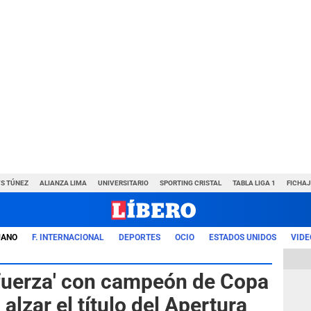
VS TÚNEZ
ALIANZA LIMA
UNIVERSITARIO
SPORTING CRISTAL
TABLA LIGA 1
FICHAJ
UANO
F. INTERNACIONAL
DEPORTES
OCIO
ESTADOS UNIDOS
VIDE
efuerza' con campeón de Copa
lzar el título del Apertura