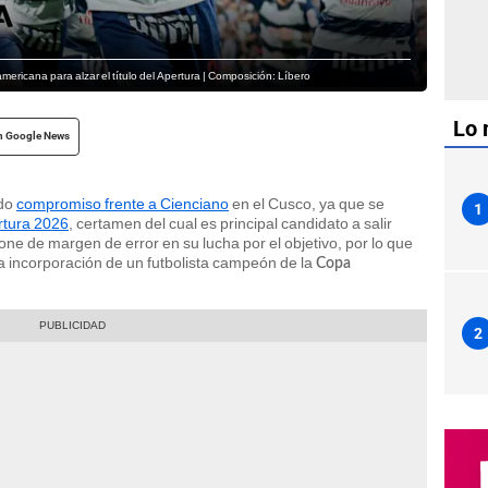
ricana para alzar el título del Apertura | Composición: Líbero
Lo 
n Google News
ado
compromiso frente a Cienciano
en el Cusco, ya que se
1
rtura 2026
, certamen del cual es principal candidato a salir
ne de margen de error en su lucha por el objetivo, por lo que
a incorporación de un futbolista campeón de la
Copa
2