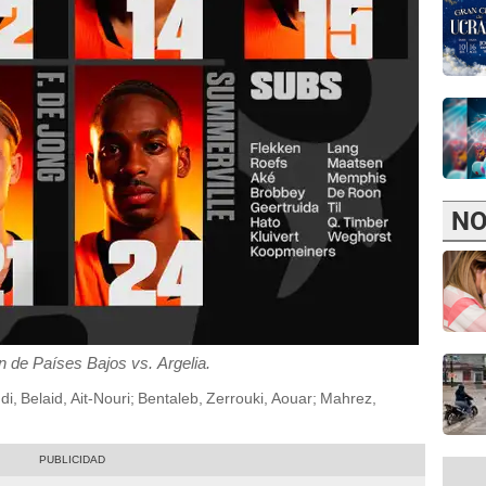
NO
n de Países Bajos vs. Argelia.
i, Belaid, Ait-Nouri; Bentaleb, Zerrouki, Aouar; Mahrez,