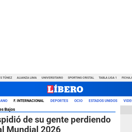
VS TÚNEZ
ALIANZA LIMA
UNIVERSITARIO
SPORTING CRISTAL
TABLA LIGA 1
FICHAJ
UANO
F. INTERNACIONAL
DEPORTES
OCIO
ESTADOS UNIDOS
VIDE
es Bajos
spidió de su gente perdiendo
 al Mundial 2026