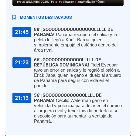
previo al Mundial 2026. | Foto: Federación Panameña de Fútbol
MOMENTOS DESTACADOS
88' ¡GOOOOOOOOOOOOOOOOLLLLL DE
21:45
PANAMÁ!
Panamá recuperó el salida y la
pelota le llegó a Kadir Barría, quien
simplemente empujó el esférico dentro del
área rival.
66' ¡GOOOOOOOOOOOOLLLLL DE
21:23
REPÚBLICA DOMINICANA!
Fidel Escobar
tuvo un error en salida y le regaló el balón a
Erick Japa, quien le ganó el duelo al arquero
de Panamá para seguir con vida en el
partido.
56' ¡GOOOOOOOOOOOOOLLLL DE
21:13
PANAMÁ!
Cecilio Waterman ganó en
velocidad y potencia para dejar en el camino
al arquero rival y tener toda la portería a su
disposición para aumentar la ventaja de
Panamá.