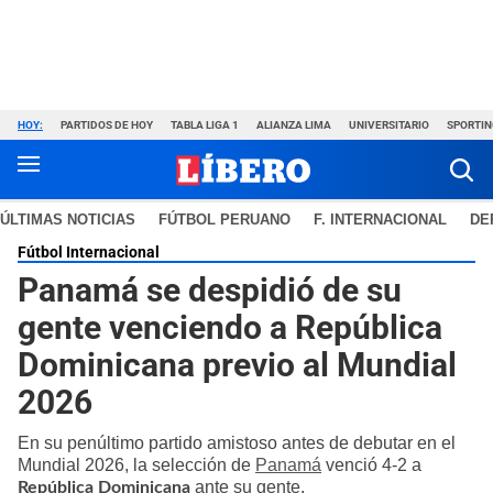
HOY:
PARTIDOS DE HOY
TABLA LIGA 1
ALIANZA LIMA
UNIVERSITARIO
SPORTIN
ÚLTIMAS NOTICIAS
FÚTBOL PERUANO
F. INTERNACIONAL
DE
Fútbol Internacional
Panamá se despidió de su
gente venciendo a República
Dominicana previo al Mundial
2026
En su penúltimo partido amistoso antes de debutar en el
Mundial 2026, la selección de
Panamá
venció 4-2 a
ante su gente.
República Dominicana