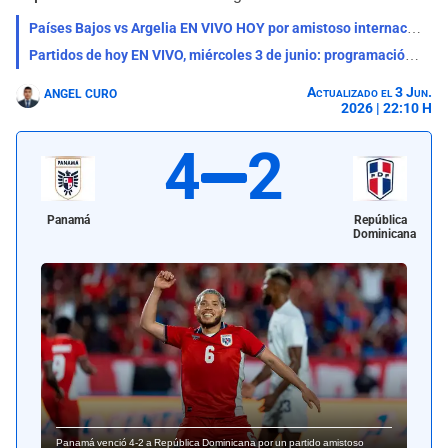
Países Bajos vs Argelia EN VIVO HOY por amistoso internacional: alineaciones, horarios y dónde ver
Partidos de hoy EN VIVO, miércoles 3 de junio: programación, horarios y canales de TV para ver fútbol gratis
Actualizado el 3 Jun.
ANGEL CURO
2026 | 22:10 H
4
2
Panamá
República
Dominicana
Panamá venció 4-2 a República Dominicana por un partido amistoso