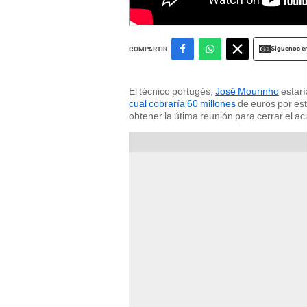
Siguenos e
COMPARTIR
El técnico portugés,
José Mourinho
estarí
cual cobraría 60 millones
de euros por est
obtener la útima reunión para cerrar el a