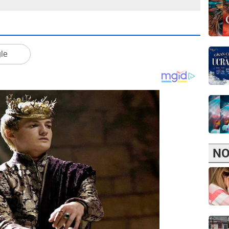
gle
NO