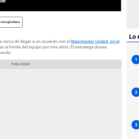
n Google News
Lo 
a cerca de llegar a un acuerdo con el
Manchester United, en el
ar al frente del equipo por tres años. El estratega desea
cuerdo.
1
2
3