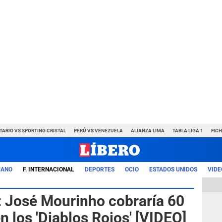
TARIO VS SPORTING CRISTAL
PERÚ VS VENEZUELA
ALIANZA LIMA
TABLA LIGA 1
FIC
UANO
F. INTERNACIONAL
DEPORTES
OCIO
ESTADOS UNIDOS
VIDE
 José Mourinho cobraría 60
n los 'Diablos Rojos' [VIDEO]