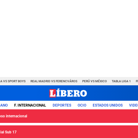
A VS SPORT BOYS
REAL MADRID VS FERENCVÁROS
PERÚ VS MÉXICO
TABLA LIGA 1
F
UANO
F. INTERNACIONAL
DEPORTES
OCIO
ESTADOS UNIDOS
VIDE
so internacional
ial Sub 17