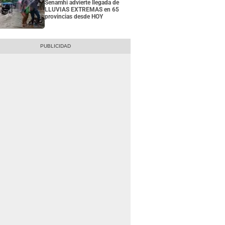
Senamhi advierte llegada de
LLUVIAS EXTREMAS en 65
provincias desde HOY