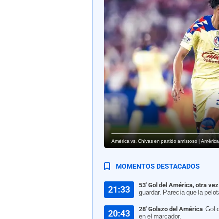
América vs. Chivas en partido amistoso | América
MOMENTOS DESTACADOS
53' Gol del América, otra ve
21:33
guardar. Parecía que la pelot
28' Golazo del América
Gol 
20:43
en el marcador.