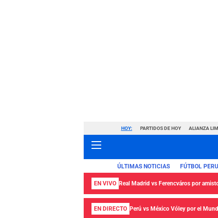
HOY:
PARTIDOS DE HOY
ALIANZA LIM
ÚLTIMAS NOTICIAS
FÚTBOL PER
EN VIVO
Real Madrid vs Ferencváros por amisto
EN DIRECTO
Perú vs México Vóley por el Mund