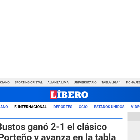
NCIANO
SPORTING CRISTAL
ALIANZA LIMA
UNIVERSITARIO
TABLA LIGA 1
FICHAJE
UANO
F. INTERNACIONAL
DEPORTES
OCIO
ESTADOS UNIDOS
VIDE
ustos ganó 2-1 el clásico
Porteño y avanza en la tabla