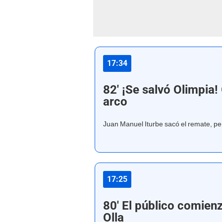
17:34
82' ¡Se salvó Olimpia! 
arco
Juan Manuel Iturbe sacó el remate, p
17:25
80' El público comien
Olla