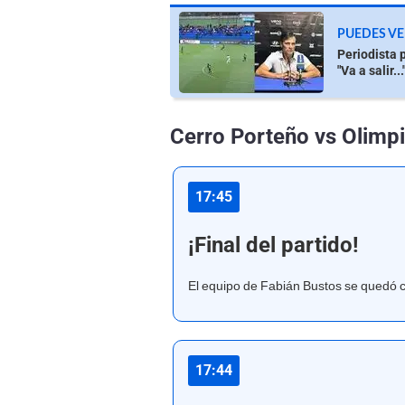
PUEDES VE
Periodista 
"Va a salir...
Cerro Porteño vs Olimpi
17:45
¡Final del partido!
El equipo de Fabián Bustos se quedó co
17:44