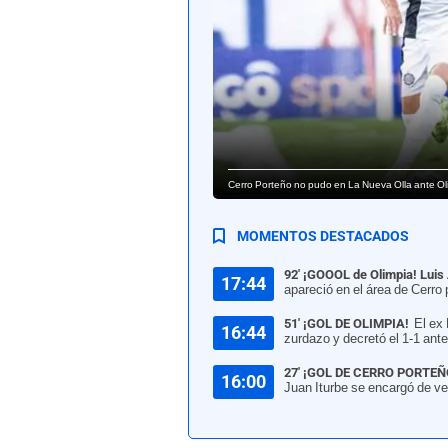
Cerro Porteño no pudo en La Nueva Olla ante Olim
MOMENTOS DESTACADOS
92' ¡GOOOL de Olimpia! Luis 
17:44
apareció en el área de Cerro 
51' ¡GOL DE OLIMPIA!
El ex
16:44
zurdazo y decretó el 1-1 ant
27' ¡GOL DE CERRO PORTEÑ
16:00
Juan Iturbe se encargó de ven