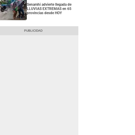
Senamhi advierte llegada de
LLUVIAS EXTREMAS en 65
provincias desde HOY