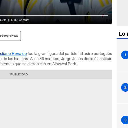
oblete. | FOTO: Captura
Lo 
n Google News
istiano Ronaldo
fue la gran figura del partido. El astro portugués
1
 de los hinchas. A los 86 minutos, Jorge Jesus decidió sustituir
istentes que se dieron cita en Alawwal Park.
2
3