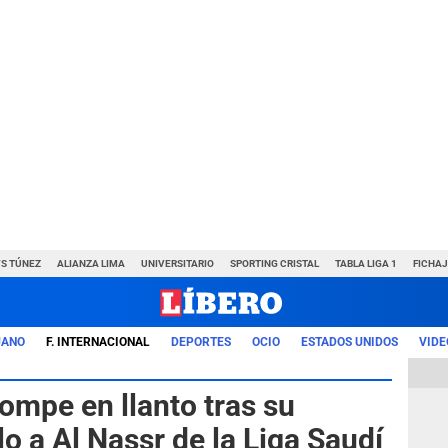
VS TÚNEZ
ALIANZA LIMA
UNIVERSITARIO
SPORTING CRISTAL
TABLA LIGA 1
FICHAJ
UANO
F. INTERNACIONAL
DEPORTES
OCIO
ESTADOS UNIDOS
VIDE
ompe en llanto tras su
ulo a Al Nassr de la Liga Saudí