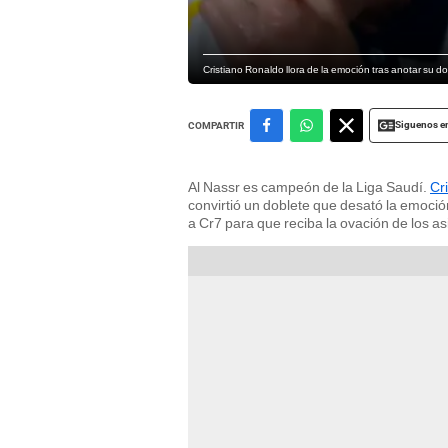
Cristiano Ronaldo llora de la emoción tras anotar su d
Siguenos e
COMPARTIR
Al Nassr es campeón de la Liga Saudí.
Cr
convirtió un doblete que desató la emoción
a Cr7 para que reciba la ovación de los as