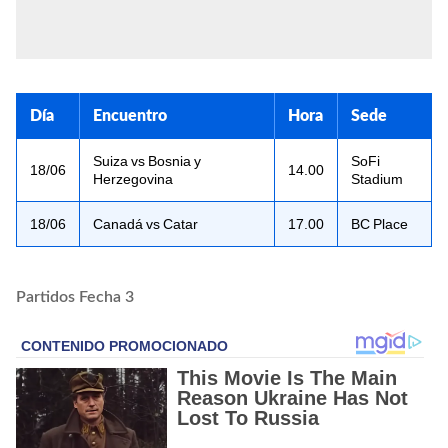
Día
Encuentro
Hora
Sede
Suiza vs Bosnia y
SoFi
18/06
14.00
Herzegovina
Stadium
18/06
Canadá vs Catar
17.00
BC Place
Partidos Fecha 3