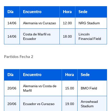
Día
Encuentro
Hora
Sede
14/06
Alemania vs Curazao
12.00
NRG Stadium
Costa de Marfil vs
Lincoln
14/06
18.00
Ecuador
Financial Field
Partidos Fecha 2
Día
Encuentro
Hora
Sede
Alemania vs Costa de
20/06
15.00
BMO Field
Marfil
Arrowhead
20/06
Ecuador vs Curazao
19.00
Stadium