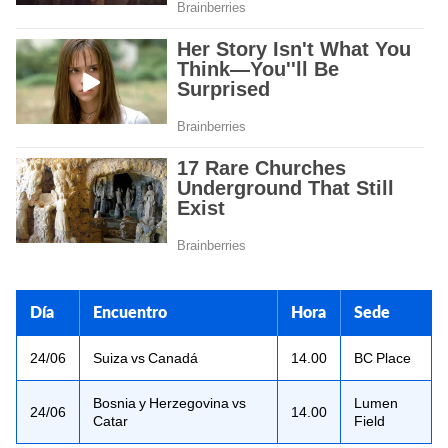
Día
Encuentro
Hora
Sede
24/06
Suiza vs Canadá
14.00
BC Place
Bosnia y Herzegovina vs
Lumen
24/06
14.00
Catar
Field