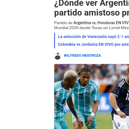
¿Dónde ver Argenti
partido amistoso p
Partido de
Argentina vs. Honduras EN V
Mundial 2026 desde Texas sin Lionel Mess
La selección de Venezuela cayó 2-1 an
Colombia vs Jordania EN VIVO por amist
WILFREDO INOSTROZA