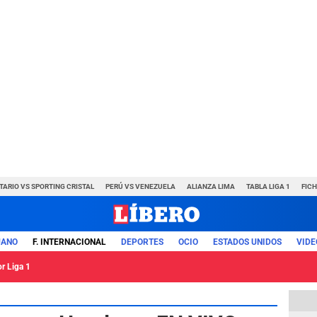
TARIO VS SPORTING CRISTAL
PERÚ VS VENEZUELA
ALIANZA LIMA
TABLA LIGA 1
FIC
UANO
F. INTERNACIONAL
DEPORTES
OCIO
ESTADOS UNIDOS
VIDE
or Liga 1