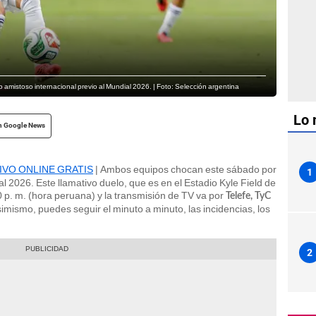
 amistoso internacional previo al Mundial 2026. | Foto: Selección argentina
Lo 
n Google News
 VIVO ONLINE GRATIS
| Ambos equipos chocan este sábado por
1
l 2026. Este llamativo duelo, que es en el Estadio Kyle Field de
 p. m. (hora peruana) y la transmisión de TV va por
Telefe, TyC
simismo, puedes seguir el minuto a minuto, las incidencias, los
2