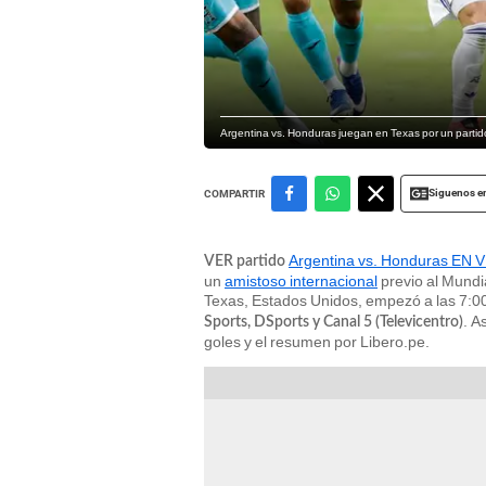
Argentina vs. Honduras juegan en Texas por un partido
Siguenos e
COMPARTIR
Argentina vs. Honduras EN
VER partido
un
amistoso internacional
previo al Mundia
Texas, Estados Unidos, empezó a las 7:00
. A
Sports, DSports y Canal 5 (Televicentro)
goles y el resumen por Libero.pe.