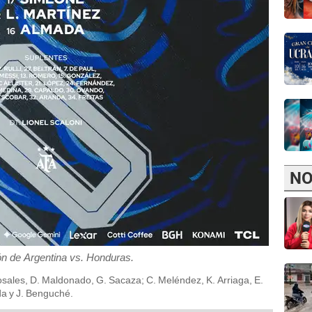
NO
n de Argentina vs. Honduras.
Rosales, D. Maldonado, G. Sacaza; C. Meléndez, K. Arriaga, E.
da y J. Benguché.