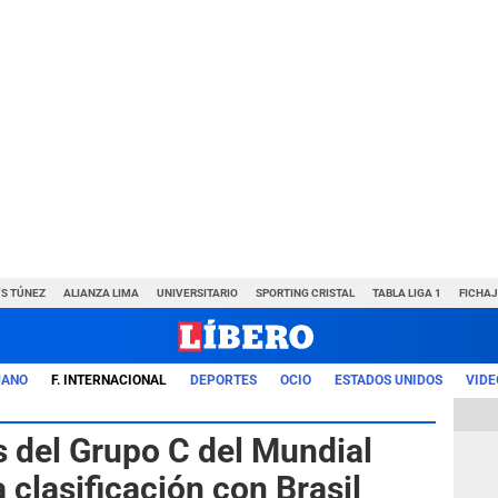
VS TÚNEZ
ALIANZA LIMA
UNIVERSITARIO
SPORTING CRISTAL
TABLA LIGA 1
FICHAJ
UANO
F. INTERNACIONAL
DEPORTES
OCIO
ESTADOS UNIDOS
VIDE
s del Grupo C del Mundial
 clasificación con Brasil