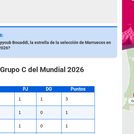
R:
yyoub Bouaddi, la estrella de la selección de Marruecos en
2026?
 Grupo C del Mundial 2026
PJ
DG
Puntos
1
1
3
1
0
1
1
0
1