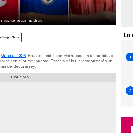
Brasil. | Composición de Líbero
Lo 
n Google News
l
Mundial 2026
. Brasil se midió con Marruecos en un partidazo.
1
rse con el primer puesto. Escocia y Haití protagonizarán un
es del deporte rey.
2