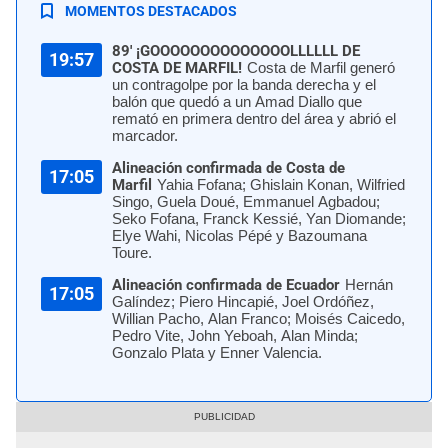
MOMENTOS DESTACADOS
89' ¡GOOOOOOOOOOOOOOLLLLLL DE
19:57
COSTA DE MARFIL!
Costa de Marfil generó
un contragolpe por la banda derecha y el
balón que quedó a un Amad Diallo que
remató en primera dentro del área y abrió el
marcador.
Alineación confirmada de Costa de
17:05
Marfil
Yahia Fofana; Ghislain Konan, Wilfried
Singo, Guela Doué, Emmanuel Agbadou;
Seko Fofana, Franck Kessié, Yan Diomande;
Elye Wahi, Nicolas Pépé y Bazoumana
Toure.
Alineación confirmada de Ecuador
Hernán
17:05
Galíndez; Piero Hincapié, Joel Ordóñez,
Willian Pacho, Alan Franco; Moisés Caicedo,
Pedro Vite, John Yeboah, Alan Minda;
Gonzalo Plata y Enner Valencia.