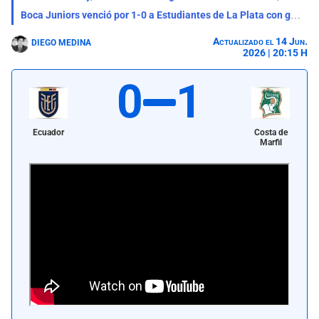
Boca Juniors venció por 1-0 a Estudiantes de La Plata con gol de Ascacíbar por el Torneo Clausura 2026
Actualizado el 14 Jun.
DIEGO MEDINA
2026 | 20:15 H
0
1
Ecuador
Costa de
Marfil
Ecuador perdió 1-0 con Costa de Marfil por la fecha 1 del grupo E del
Mundial 2026. | Foto: AFP