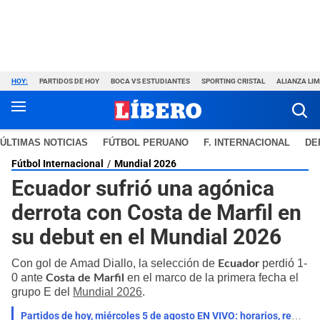
HOY:
PARTIDOS DE HOY
BOCA VS ESTUDIANTES
SPORTING CRISTAL
ALIANZA LI
ÚLTIMAS NOTICIAS
FÚTBOL PERUANO
F. INTERNACIONAL
DE
Fútbol Internacional
Mundial 2026
Ecuador sufrió una agónica
derrota con Costa de Marfil en
su debut en el Mundial 2026
Con gol de Amad Diallo, la selección de
perdió 1-
Ecuador
0 ante
en el marco de la primera fecha
el
Costa de Marfil
grupo E del
Mundial 2026
.
Partidos de hoy, miércoles 5 de agosto EN VIVO: horarios, resultados y dónde ver fútbol por TV