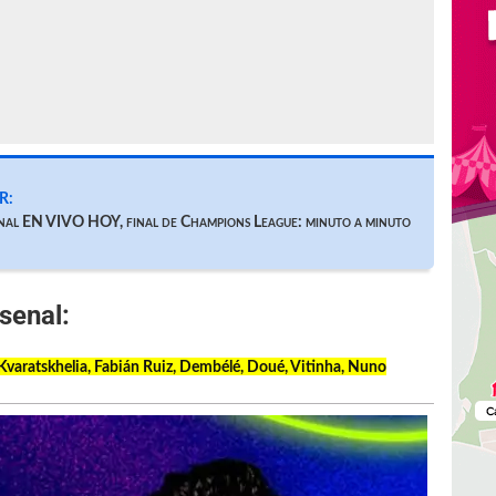
R:
nal EN VIVO HOY, final de Champions League: minuto a minuto
senal:
varatskhelia, Fabián Ruiz, Dembélé, Doué, Vitinha, Nuno