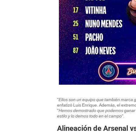
"
Ellos son un equipo que también marca g
enfatizó Luis Enrique. Además, el extrem
"
Hemos demostrado que podemos ganar a 
estilo y lo demos todo en el campo
".
Alineación de Arsenal v