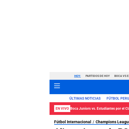
HOY:
PARTIDOS DE HOY
BOCA VS 
ÚLTIMAS NOTICIAS
FÚTBOL PER
EN VIVO
Boca Juniors vs. Estudiantes por el C
Fútbol Internacional
Champions Leagu