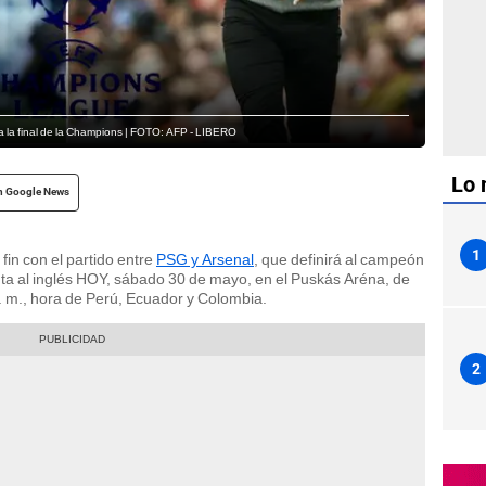
ara la final de la Champions | FOTO: AFP - LIBERO
Lo 
n Google News
1
 fin con el partido entre
PSG y Arsenal
, que definirá al campeón
nta al inglés HOY, sábado 30 de mayo, en el Puskás Aréna, de
a. m., hora de Perú, Ecuador y Colombia.
2