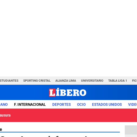
ESTUDIANTES
SPORTING CRISTAL
ALIANZA LIMA
UNIVERSITARIO
TABLA LIGA 1
FI
UANO
F. INTERNACIONAL
DEPORTES
OCIO
ESTADOS UNIDOS
VIDE
lausura
e