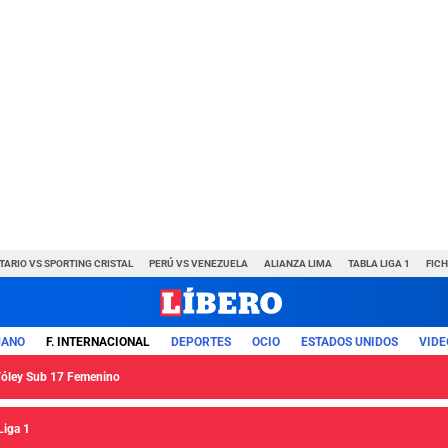
TARIO VS SPORTING CRISTAL
PERÚ VS VENEZUELA
ALIANZA LIMA
TABLA LIGA 1
FIC
UANO
F. INTERNACIONAL
DEPORTES
OCIO
ESTADOS UNIDOS
VIDE
 Vóley Sub 17 Femenino
Liga 1