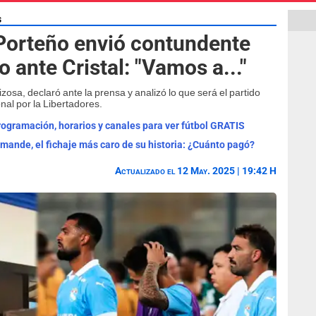
s
 Porteño envió contundente
o ante Cristal: "Vamos a..."
izosa, declaró ante la prensa y analizó lo que será el partido
nal por la Libertadores.
programación, horarios y canales para ver fútbol GRATIS
omande, el fichaje más caro de su historia: ¿Cuánto pagó?
Actualizado el 12 May. 2025 | 19:42 H