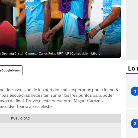
 Sporting Cristal | Captura - Carlos Félix / URPI-LR | Composición: Líbero
Lo 
n Google News
pa decisiva. Uno de los partidos más esperados por la fecha 5
1
mbas escuadras necesitan sumar los tres puntos para poder
tavos de final. Previo a este encuentro,
Miguel Carrizosa,
.
rme advertencia a los celestes
2