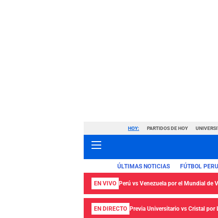
HOY:
PARTIDOS DE HOY
UNIVERSI
ÚLTIMAS NOTICIAS
FÚTBOL PER
EN VIVO
Perú vs Venezuela por el Mundial de
EN DIRECTO
Previa Universitario vs Cristal por 