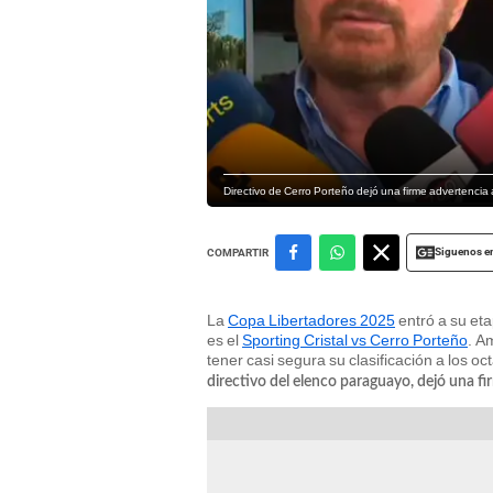
Directivo de Cerro Porteño dejó una firme advertencia a
Siguenos e
COMPARTIR
La
Copa Libertadores 2025
entró a su eta
es el
Sporting Cristal vs Cerro Porteño
. A
tener casi segura su clasificación a los oc
directivo del elenco paraguayo, dejó una fi