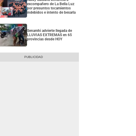
excompañero de La Bella Luz
por presuntos tocamientos
indebidos e intento de besarla
Senamhi advierte llegada de
LLUVIAS EXTREMAS en 65
provincias desde HOY