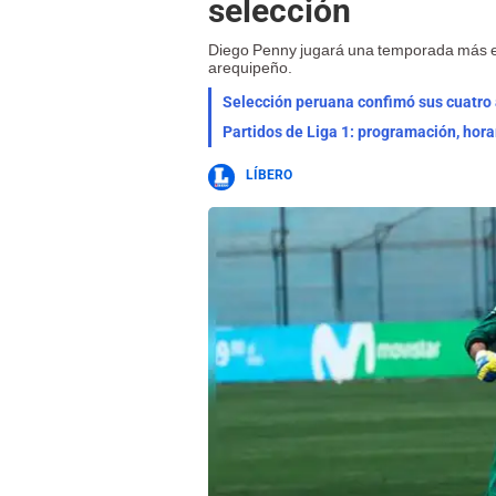
selección
Diego Penny jugará una temporada más en
arequipeño.
Selección peruana confimó sus cuatro a
Partidos de Liga 1: programación, hora
LÍBERO