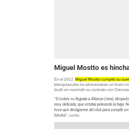
Miguel Mostto es hinch
En el 2012,
Miguel Mostto cumplió su sueñ
blanquiazules no atravesaban un buen mom
dudó en rescindir su contrato con Ciencian
"
Sí (sobre su llegada a Alianza Lima), despué
muy delicada, que estaba peleando la baja. N
tuve que desligarme del club para cumplir un
", contó.
hincha