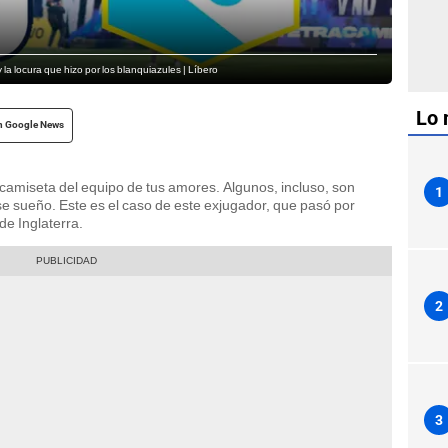
 la locura que hizo por los blanquiazules | Líbero
Lo 
n Google News
 camiseta del equipo de tus amores. Algunos, incluso, son
1
se sueño. Este es el caso de este exjugador, que pasó por
de Inglaterra.
2
3