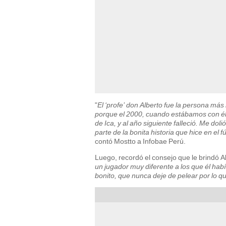
"
El ‘profe’ don Alberto fue la persona m
porque el 2000, cuando estábamos con él 
de Ica, y al año siguiente falleció. Me d
parte de la bonita historia que hice en el f
contó Mostto a Infobae Perú.
Luego, recordó el consejo que le brindó Al
un jugador muy diferente a los que él habí
bonito, que nunca deje de pelear por lo q