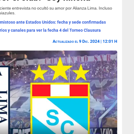
ciente entrevista no ocultó su amor por Alianza Lima. Incluso
uiazules.
 amistoso ante Estados Unidos: fecha y sede confirmadas
rios y canales para ver la fecha 4 del Torneo Clausura
Actualizado el 9 Dic. 2024 | 12:01 H