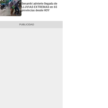
Senamhi advierte llegada de
LLUVIAS EXTREMAS en 65
provincias desde HOY