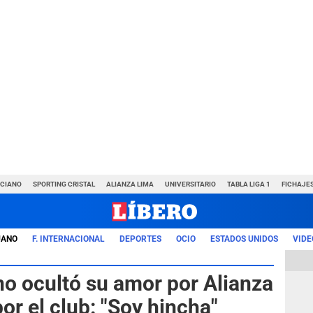
NCIANO
SPORTING CRISTAL
ALIANZA LIMA
UNIVERSITARIO
TABLA LIGA 1
FICHAJE
UANO
F. INTERNACIONAL
DEPORTES
OCIO
ESTADOS UNIDOS
VIDE
no ocultó su amor por Alianza
or el club: "Soy hincha"