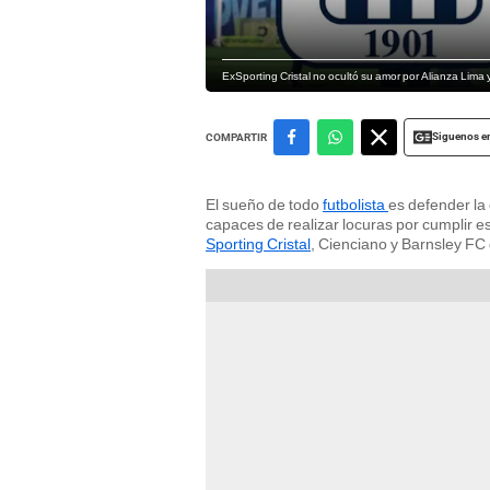
ExSporting Cristal no ocultó su amor por Alianza Lima y
Siguenos e
COMPARTIR
El sueño de todo
futbolista
es defender la
capaces de realizar locuras por cumplir e
Sporting Cristal
, Cienciano y Barnsley FC 