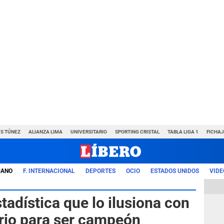
VS TÚNEZ
ALIANZA LIMA
UNIVERSITARIO
SPORTING CRISTAL
TABLA LIGA 1
FICHAJ
UANO
F. INTERNACIONAL
DEPORTES
OCIO
ESTADOS UNIDOS
VIDE
stadística que lo ilusiona con
ario para ser campeón