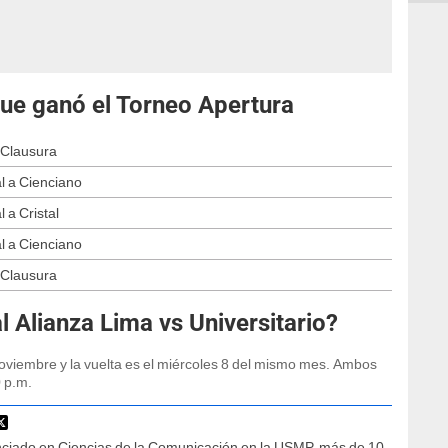
que ganó el Torneo Apertura
 Clausura
l a Cienciano
 a Cristal
l a Cienciano
 Clausura
l Alianza Lima vs Universitario?
noviembre y la vuelta es el miércoles 8 del mismo mes. Ambos
 p.m.
nciado en Ciencias de la Comunicación en la USMP, más de 10