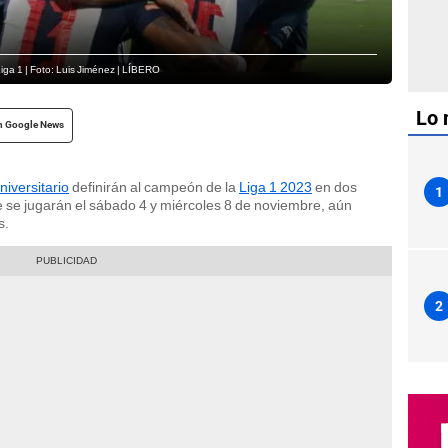
Liga 1 | Foto: Luis Jiménez | LÍBERO
Lo 
n Google News
niversitario
definirán al campeón de la
Liga 1 2023
en dos
1
e se jugarán el sábado 4 y miércoles 8 de noviembre, aún
s.
2