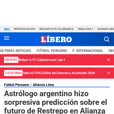
HOY:
PARTIDOS DE HOY
MELGAR VS FC CAJAMARCA
TABLA LIGA 1
ALIANZA LIM
ÚLTIMAS NOTICIAS
FÚTBOL PERUANO
F. INTERNACIONAL
DE
EN VIVO
Melgar vs FC Cajamarca por Liga 1
LO ÚLTIMO
Tabla ACTUALIZADA del Clausura y Acumulado 2026
Fútbol Peruano
Alianza Lima
Astrólogo argentino hizo
sorpresiva predicción sobre el
futuro de Restrepo en Alianza