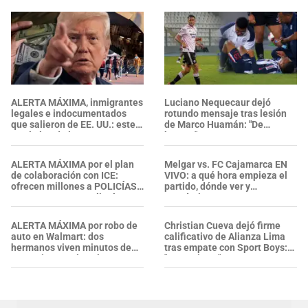
ALERTA MÁXIMA, inmigrantes
Luciano Nequecaur dejó
legales e indocumentados
rotundo mensaje tras lesión
que salieron de EE. UU.: este
de Marco Huamán: "De
es el plan de la
bruto..."
administración Trump para
RASTREARLOS Y COBRARLES
ALERTA MÁXIMA por el plan
Melgar vs. FC Cajamarca EN
multas
de colaboración con ICE:
VIVO: a qué hora empieza el
ofrecen millones a POLICÍAS
partido, dónde ver y
LOCALES para ampliar las
pronóstico
DETENCIONES de inmigrantes
en EE. UU.
ALERTA MÁXIMA por robo de
Christian Cueva dejó firme
auto en Walmart: dos
calificativo de Alianza Lima
hermanos viven minutos de
tras empate con Sport Boys:
angustia tras el asalto
"Un equipo..."