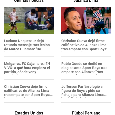
Últimas noticias
Alianza Lima
Luciano Nequecaur dejó
Christian Cueva dejó firme
rotundo mensaje tras lesión
calificativo de Alianza Lima
de Marco Huamán: "De
tras empate con Sport Boys:
bruto..."
"Un equipo..."
Melgar vs. FC Cajamarca EN
Pablo Guede se rindió en
VIVO: a qué hora empieza el
elogios ante Sport Boys tras
partido, dónde ver y
empate con Alianza: "Nos
pronóstico
cortaron los circuitos"
Christian Cueva dejó firme
Jefferson Farfán elogió a
calificativo de Alianza Lima
figura de Boys y pide su
tras empate con Sport Boys:
fichaje para Alianza Lima:
"Un equipo..."
"Qué dinámica"
Estados Unidos
Fútbol Peruano