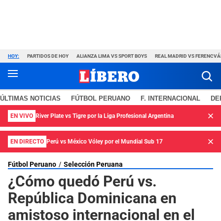
HOY:
PARTIDOS DE HOY
ALIANZA LIMA VS SPORT BOYS
REAL MADRID VS FERENCV
ÚLTIMAS NOTICIAS
FÚTBOL PERUANO
F. INTERNACIONAL
DE
EN VIVO
River Plate vs Tigre por la Liga Profesional Argentina
EN DIRECTO
Perú vs México Vóley por el Mundial Sub 17
Fútbol Peruano
Selección Peruana
¿Cómo quedó Perú vs.
República Dominicana en
amistoso internacional en el