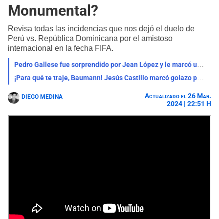
Monumental?
Revisa todas las incidencias que nos dejó el duelo de
Perú vs. República Dominicana por el amistoso
internacional en la fecha FIFA.
Pedro Gallese fue sorprendido por Jean López y le marcó un golazo desde fuera del área - VIDEO
¡Para qué te traje, Baumann! Jesús Castillo marcó golazo para el 2-0 de Perú - VIDEO
Actualizado el 26 Mar.
DIEGO MEDINA
2024 | 22:51 H