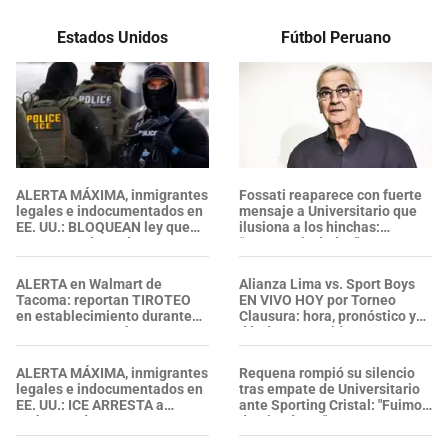
Estados Unidos
Fútbol Peruano
ALERTA MÁXIMA, inmigrantes
Fossati reaparece con fuerte
legales e indocumentados en
mensaje a Universitario que
EE. UU.: BLOQUEAN ley que
ilusiona a los hinchas:
RECHAZA el uso de
“Conseguir títulos”
mascarillas a agentes del ICE
ALERTA en Walmart de
Alianza Lima vs. Sport Boys
Tacoma: reportan TIROTEO
EN VIVO HOY por Torneo
en establecimiento durante
Clausura: hora, pronóstico y
un ARRESTO por hurto, ¿se
dónde ver partido
confirmaron heridos?
ALERTA MÁXIMA, inmigrantes
Requena rompió su silencio
legales e indocumentados en
tras empate de Universitario
EE. UU.: ICE ARRESTA a
ante Sporting Cristal: "Fuimos
embarazada en aeropuerto;
dominadores"
su prometido EXPONE