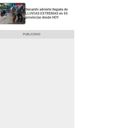
Senamhi advierte llegada de
LLUVIAS EXTREMAS en 65
provincias desde HOY