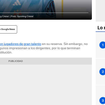
Cristal. | Foto: Sporting Cristal
Lo 
n Google News
on jugadores de gran talento
en su reserva. Sin embargo, no
1
lgunos impresionan a los dirigentes, por lo que terminan
titución.
2
3