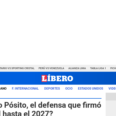
TARIO VS SPORTING CRISTAL
PERÚ VS VENEZUELA
ALIANZA LIMA
TABLA LIGA 1
FIC
UANO
F. INTERNACIONAL
DEPORTES
OCIO
ESTADOS UNIDOS
VIDE
 Pósito, el defensa que firmó
l hasta el 2027?