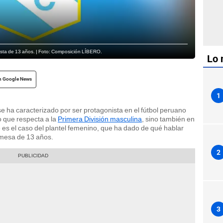
lista de 13 años. | Foto: Composición LÍBERO.
Lo 
n Google News
1
e ha caracterizado por ser protagonista en el fútbol peruano
o que respecta a la
Primera División masculina
, sino también en
e es el caso del plantel femenino, que ha dado de qué hablar
omesa de 13 años.
2
3