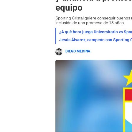
equipo
Sporting Cristal
quiere conseguir buenos r
inclusión de una promesa de 13 años.
¿A qué hora juega Universitario vs Spor
Jesús Álvarez, campeón con Sporting Cr
DIEGO MEDINA