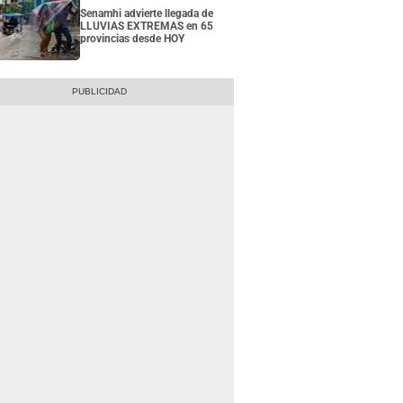
Senamhi advierte llegada de
LLUVIAS EXTREMAS en 65
provincias desde HOY