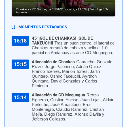
Chankas vs. CD Moquegua EN VIVO por la Liga 1 2026. | Foto: Liga 1 Te
Apuesto
MOMENTOS DESTACADOS
45' ¡GOL DE CHANKAS! ¡GOL DE
16:18
TAKEUCHI!
Tras un buen centro, el lateral de
Chankas remató de cabeza y sella el 1-0
parcial en Andahuaylas ante CD Moquegua.
Alineación de Chankas
Camacho, Gonzalo
15:15
Rizzo, Jorge Palomino, Adrián Quiroz,
Franco Toerres, Marlon Torres, Jarlin
Quintero, Oshiro Takeuchi, Ayrthon
Quintana, David Gonzales y Carlos
Pimienta.
Alineación de CD Moquegua
Renzo
15:14
Figueroa, Cristian Enciso, Juan Lojas, Aldair
Perleche, José Amasifuen, Eros
Montenegro, Claudio Ramírez, Cristian
Mejía, Diego Ramírez, Allonso Dávila y
Jeferson Collazos.