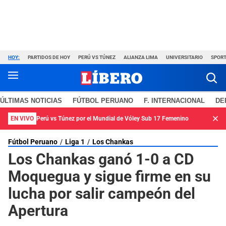
HOY:
PARTIDOS DE HOY
PERÚ VS TÚNEZ
ALIANZA LIMA
UNIVERSITARIO
SPORT
ÚLTIMAS NOTICIAS
FÚTBOL PERUANO
F. INTERNACIONAL
DE
EN VIVO
Perú vs Túnez por el Mundial de Vóley Sub 17 Femenino
Fútbol Peruano
Liga 1
Los Chankas
Los Chankas ganó 1-0 a CD
Moquegua y sigue firme en su
lucha por salir campeón del
Apertura