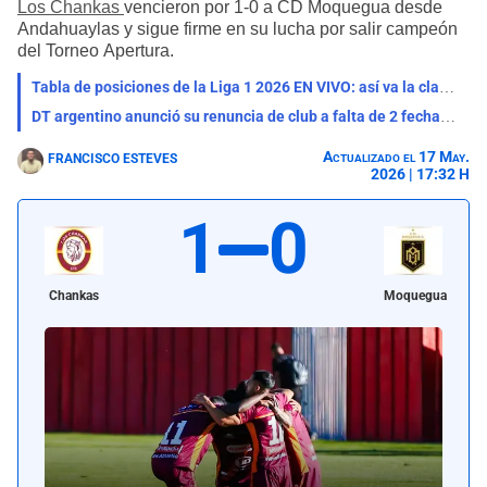
Los Chankas
vencieron por 1-0 a CD Moquegua desde
Andahuaylas y sigue firme en su lucha por salir campeón
del Torneo Apertura.
Tabla de posiciones de la Liga 1 2026 EN VIVO: así va la clasificación del Torneo Apertura
DT argentino anunció su renuncia de club a falta de 2 fechas para que termine el Torneo Apertura
Actualizado el 17 May.
FRANCISCO ESTEVES
2026 | 17:32 H
1
0
Chankas
Moquegua