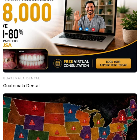
Alianza Lima vs Universitario: previa
del partido
En lo que va del Apertura, Alianza Lima y Universitario
demuestran que son serios candidatos para pelear por el
título. Fecha a fecha consolidan su idea de juego y
superan con autoridad a sus rivales de turno.
Por ello, el clásico promete ser una fiesta deportiva.