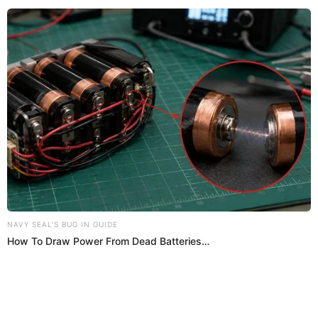
Fefa Lacoste es una de las grandes figuras de Universitario.
Con Carlos Véliz en el banquillo, las Leonas son un
equipo agresivo en la marca, aprovechan los errores
defensivos de sus rivales y presionan desde el campo
contrario, lo que obliga a sus contrincantes a buscar un