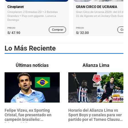
Cineplanet
GRAN CIRCO DE UCRANIA
Cineplanet: 2 Entradas 2D + 2 Bebidas
Gran Circo de Ucrania 2026: del 10 de Ju
Grandes + Pop corn gigante. Lunes a
31 de Agosto en el Jockey Club-Surco
Domingo
PRECIO
PRECIO
Comprar
Comp
S/
47.90
S/
32.00
Lo Más Reciente
Últimas noticias
Alianza Lima
Felipe Vizeu, ex Sporting
Horario del Alianza Lima vs
Cristal, fue presentado en
Sport Boys y canales para ver
campeón brasileño:
partido por el Torneo Clausura
"Bienvenido"
2026