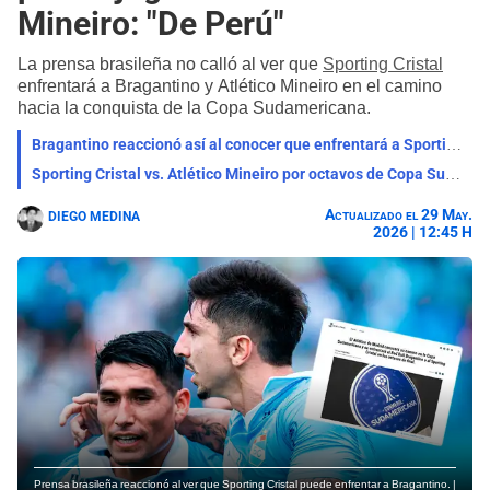
Mineiro: "De Perú"
La prensa brasileña no calló al ver que
Sporting Cristal
enfrentará a Bragantino y Atlético Mineiro en el camino
hacia la conquista de la Copa Sudamericana.
Bragantino reaccionó así al conocer que enfrentará a Sporting Cristal por Copa Sudamericana
Sporting Cristal vs. Atlético Mineiro por octavos de Copa Sudamericana solo si vence a Bragantino
Actualizado el 29 May.
DIEGO MEDINA
2026 | 12:45 H
Prensa brasileña reaccionó al ver que Sporting Cristal puede enfrentar a Bragantino. |