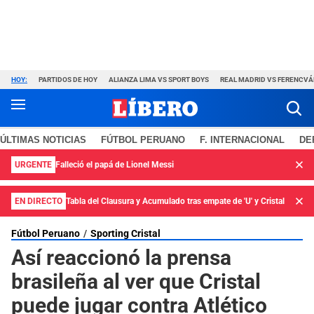
HOY:
PARTIDOS DE HOY
ALIANZA LIMA VS SPORT BOYS
REAL MADRID VS FERENCV
ÚLTIMAS NOTICIAS
FÚTBOL PERUANO
F. INTERNACIONAL
DE
URGENTE
Falleció el papá de Lionel Messi
EN DIRECTO
Tabla del Clausura y Acumulado tras empate de 'U' y Cristal
Fútbol Peruano
Sporting Cristal
Así reaccionó la prensa
brasileña al ver que Cristal
puede jugar contra Atlético