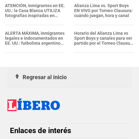
situación
ATENCIÓN, inmigrantes en EE.
Alianza Lima vs. Sport Boys
UU.: la Casa Blanca UTILIZA
EN VIVO por Torneo Clausura:
fotografías inspiradas en
cuándo juegan, hora y canal
Spider-Man para promover
DEPORTACIONES del ICE
ALERTA MÁXIMA, inmigrantes
Horario del Alianza Lima vs
legales e indocumentados en
Sport Boys y canales para ver
EE. UU.: futbolista argentino
partido por el Torneo Clausura
termina ARRESTADO por ICE
2026
en aeropuerto de Miami
Regresar al inicio
Enlaces de interés