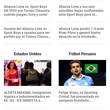
Alianza Lima vs. Sport Boys
Alianza Lima y sus seis
EN VIVO por Torneo Clausura:
sensibles bajas confirmadas
cuándo juegan, hora y canal
ante Sport Boys para el
Torneo Clausura
Horario del Alianza Lima vs
Alianza Lima perdió 1-0 ante
Sport Boys y canales para ver
River Plate y generó fuerte
partido por el Torneo Clausura
desazón en la hinchada
2026
blanquiazul
Estados Unidos
Fútbol Peruano
ALERTA MÁXIMA, inmigrantes
Felipe Vizeu, ex Sporting
legales e indocumentados en
Cristal, fue presentado en
EE. UU.: ICE ARRESTA a
campeón brasileño:
embarazada en aeropuerto;
"Bienvenido"
su prometido EXPONE