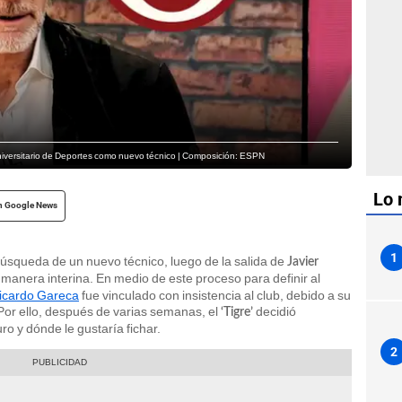
Universitario de Deportes como nuevo técnico | Composición: ESPN
Lo 
n Google News
1
búsqueda de un nuevo técnico, luego de la salida de
Javier
manera interina. En medio de este proceso para definir al
icardo Gareca
fue vinculado con insistencia al club, debido a su
 Por ello, después de varias semanas, el
decidió
‘Tigre’
ro y dónde le gustaría fichar.
2