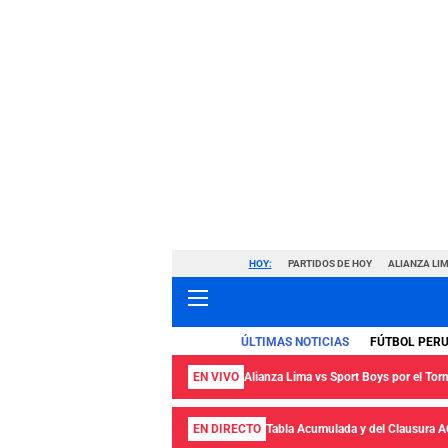
HOY:
PARTIDOS DE HOY
ALIANZA LIM
ÚLTIMAS NOTICIAS
FÚTBOL PER
EN VIVO
Alianza Lima vs Sport Boys por el Tor
EN DIRECTO
Tabla Acumulada y del Clausura