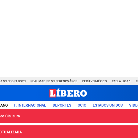
A VS SPORT BOYS
REAL MADRID VS FERENCVÁROS
PERÚ VS MÉXICO
TABLA LIGA 1
F
UANO
F. INTERNACIONAL
DEPORTES
OCIO
ESTADOS UNIDOS
VIDE
neo Clausura
 ACTUALIZADA