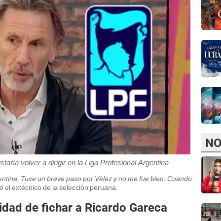
NO
aría volver a dirigir en la Liga Profesional Argentina
ntina. Tuve un breve paso por Vélez y no me fue bien. Cuando
 el extécnico de la selección peruana.
ilidad de fichar a Ricardo Gareca