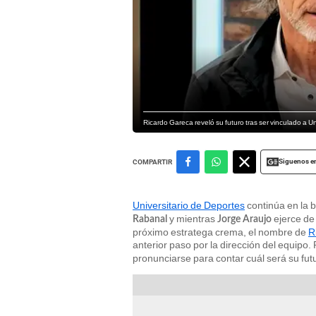
Ricardo Gareca reveló su futuro tras ser vinculado a 
Siguenos e
COMPARTIR
Universitario de Deportes
continúa en la 
y mientras
ejerce de 
Rabanal
Jorge Araujo
próximo estratega crema, el nombre de
R
anterior paso por la dirección del equipo.
pronunciarse para contar cuál será su futu