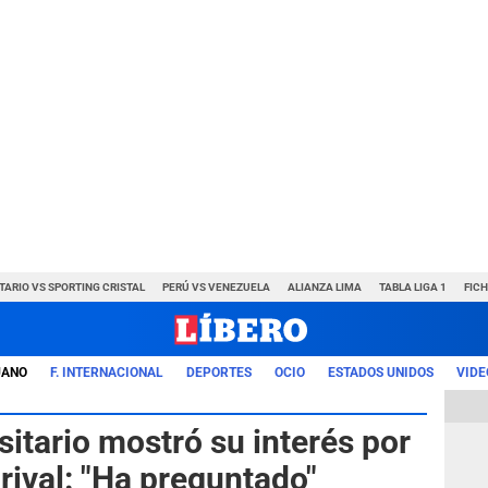
TARIO VS SPORTING CRISTAL
PERÚ VS VENEZUELA
ALIANZA LIMA
TABLA LIGA 1
FIC
UANO
F. INTERNACIONAL
DEPORTES
OCIO
ESTADOS UNIDOS
VIDE
itario mostró su interés por
 rival: "Ha preguntado"