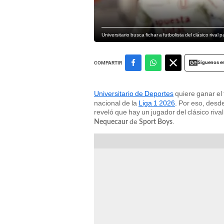
Universitario busca fichar a futbolista del clásico rival
Siguenos e
COMPARTIR
Universitario de Deportes
quiere ganar el 
nacional de la
Liga 1 2026
. Por eso, desd
reveló que hay un jugador del clásico riv
de
.
Nequecaur
Sport Boys