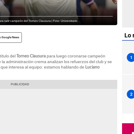
 para salir campeón del Torneo Clausura | Foto: Universitario
Lo 
n Google News
título del
para luego coronarse campeón
Torneo Clausura
1
e la administración crema analizan los refuerzos del club y se
al que interesa al equipo: estamos hablando de
Luciano
2