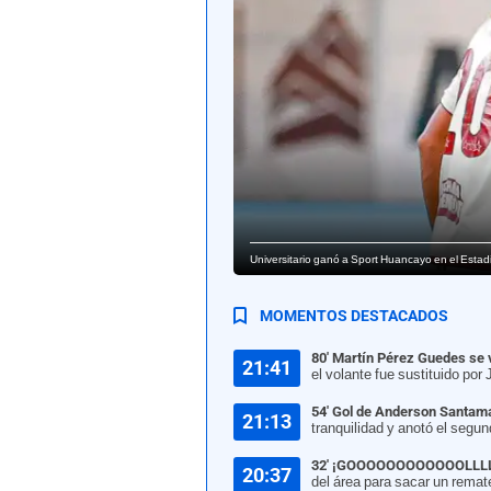
Universitario ganó a Sport Huancayo en el Estad
MOMENTOS DESTACADOS
80' Martín Pérez Guedes se
21:41
el volante fue sustituido po
54' Gol de Anderson Santam
21:13
tranquilidad y anotó el segun
32' ¡GOOOOOOOOOOOOLLLL
20:37
del área para sacar un remat