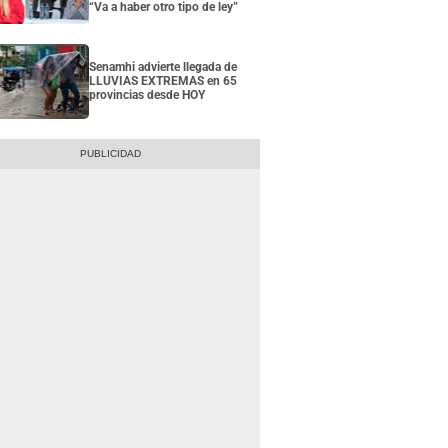
“Va a haber otro tipo de ley”
Senamhi advierte llegada de
LLUVIAS EXTREMAS en 65
provincias desde HOY