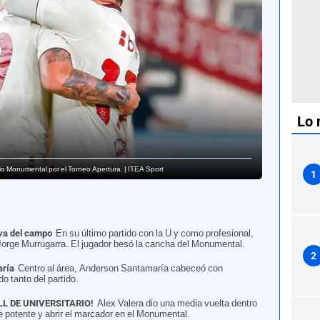
Lo 
io Monumental por el Torneo Apertura. | ITEA Sport
1
 va del campo
En su último partido con la U y como profesional,
r Jorge Murrugarra. El jugador besó la cancha del Monumental.
2
aría
Centro al área, Anderson Santamaría cabeceó con
do tanto del partido.
L DE UNIVERSITARIO!
Alex Valera dio una media vuelta dentro
e potente y abrir el marcador en el Monumental.