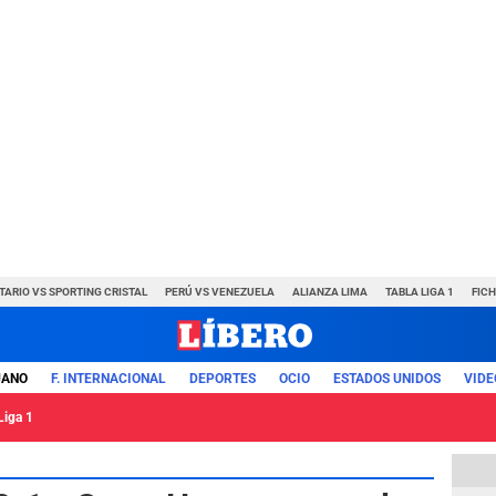
TARIO VS SPORTING CRISTAL
PERÚ VS VENEZUELA
ALIANZA LIMA
TABLA LIGA 1
FIC
UANO
F. INTERNACIONAL
DEPORTES
OCIO
ESTADOS UNIDOS
VIDE
Liga 1