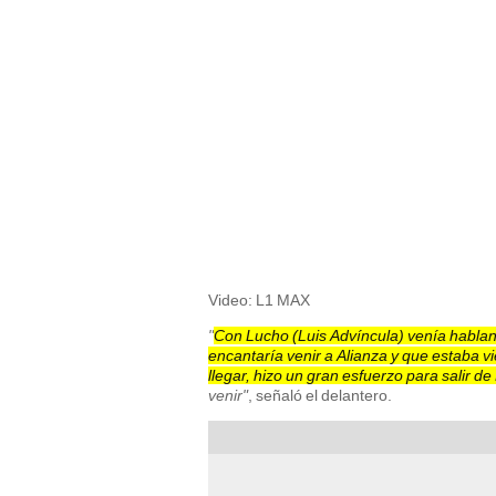
Video: L1 MAX
"
Con Lucho (Luis Advíncula) venía habla
encantaría venir a Alianza y que estaba 
llegar, hizo un gran esfuerzo para salir d
venir"
, señaló el delantero.