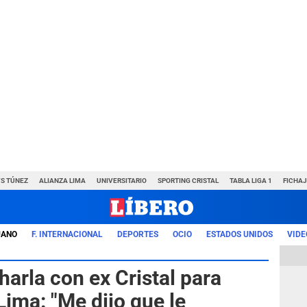
VS TÚNEZ
ALIANZA LIMA
UNIVERSITARIO
SPORTING CRISTAL
TABLA LIGA 1
FICHAJ
UANO
F. INTERNACIONAL
DEPORTES
OCIO
ESTADOS UNIDOS
VIDE
arla con ex Cristal para
Lima: "Me dijo que le