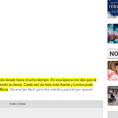
NO
ndo desde hace mucho tiempo. En esa época me dijo que le
viendo su tema. Cada vez se hizo más fuerte y Lucho pudo
e Boca
. No era tan fácil, pero los méritos para él por querer