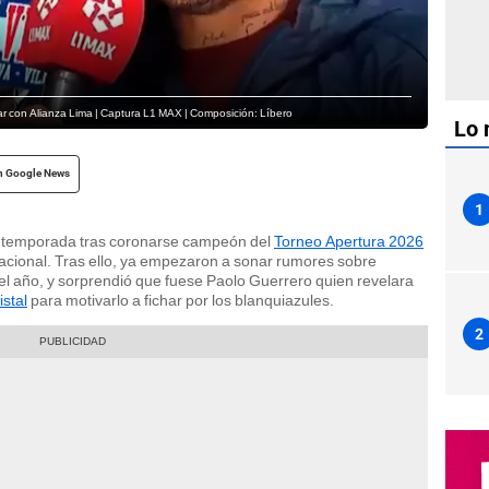
mar con Alianza Lima | Captura L1 MAX | Composición: Líbero
Lo 
n Google News
1
 la temporada tras coronarse campeón del
Torneo Apertura 2026
nacional. Tras ello, ya empezaron a sonar rumores sobre
el año, y sorprendió que fuese Paolo Guerrero quien revelara
istal
para motivarlo a fichar por los blanquiazules.
2