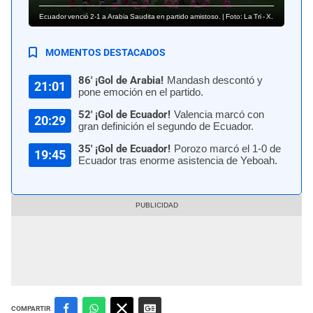
Ecuador venció 2-1 a Arabia Saudita en partido amistoso. | Foto: La Tri - X.
MOMENTOS DESTACADOS
86' ¡Gol de Arabia!
Mandash descontó y
21:01
pone emoción en el partido.
52' ¡Gol de Ecuador!
Valencia marcó con
20:29
gran definición el segundo de Ecuador.
35' ¡Gol de Ecuador!
Porozo marcó el 1-0 de
19:45
Ecuador tras enorme asistencia de Yeboah.
COMPARTIR