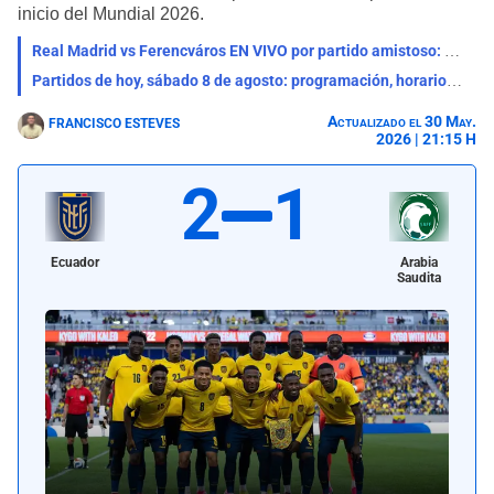
inicio del Mundial 2026.
Real Madrid vs Ferencváros EN VIVO por partido amistoso: qué canal lo transmite, horario y pronóstico
Partidos de hoy, sábado 8 de agosto: programación, horarios y canales para ver fútbol EN VIVO
Actualizado el 30 May.
FRANCISCO ESTEVES
2026 | 21:15 H
2
1
Ecuador
Arabia
Saudita