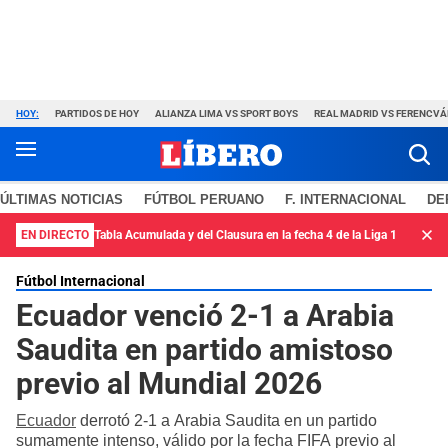
HOY:
PARTIDOS DE HOY
ALIANZA LIMA VS SPORT BOYS
REAL MADRID VS FERENCV
ÚLTIMAS NOTICIAS
FÚTBOL PERUANO
F. INTERNACIONAL
DE
EN DIRECTO
Tabla Acumulada y del Clausura en la fecha 4 de la Liga 1
Fútbol Internacional
Ecuador venció 2-1 a Arabia
Saudita en partido amistoso
previo al Mundial 2026
Ecuador
derrotó 2-1 a Arabia Saudita en un partido
sumamente intenso, válido por la fecha FIFA previo al