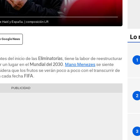
 Haití y España. | composición LR
Lo 
n Google News
tes del inicio de las
, tiene la labor de reestructurar
Eliminatorias
1
r un lugar en el
.
Mano Menezes
se siente
Mundial del 2030
idera que los frutos se verán poco a poco con el transcurrir de
n cada fecha
.
FIFA
2
3