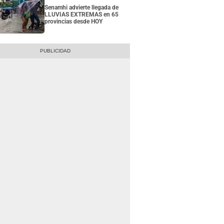
Senamhi advierte llegada de
LLUVIAS EXTREMAS en 65
provincias desde HOY