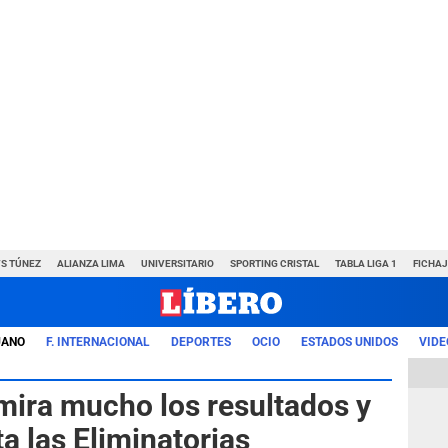
VS TÚNEZ
ALIANZA LIMA
UNIVERSITARIO
SPORTING CRISTAL
TABLA LIGA 1
FICHAJ
UANO
F. INTERNACIONAL
DEPORTES
OCIO
ESTADOS UNIDOS
VIDE
ira mucho los resultados y
ta las Eliminatorias