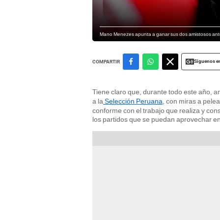
Mano Menezes apunta a ganar sus dos amistosos ante
Siguenos e
COMPARTIR
Tiene claro que, durante todo este año, an
a la
Selección Peruana
, con miras a pelea
conforme con el trabajo que realiza y cons
los partidos que se puedan aprovechar e