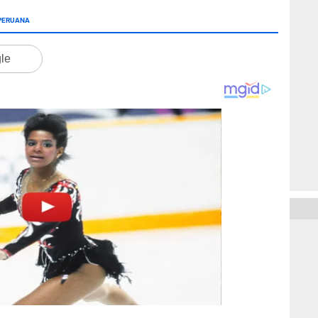
PERUANA
gle