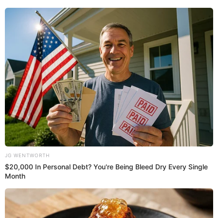
PUEDES VER:
PSG vs Arsenal EN VIVO HOY, final de Champions
League: minuto a minuto
Partidos de hoy por la Champions
League
Hora
Partido
Canal