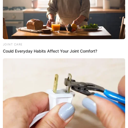
Partidos de hoy por la Liga Femenina
Horarios
Partidos
Canales
10:00
Carlos Mannucci vs. Melgar
Bicolor+
13:15
Killas vs. Universitario
Bicolor+
15:30
Alianza Lima vs. Sporting Cristal
Bicolor+
Partidos de hoy por la Liga de
Uruguay
Hora
Partido
Canal
Racing Montevideo 0-0 Defensor
Disney
8:00
Sporting
Plus