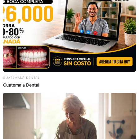
13:30
Jamaica vs. Nigeria
Bet365
18:30
Ecuador vs. Arabia Saudita
Bet365
20:00
Corea del Sur vs. Trinidad y Tobago
Bet365
21:00
México vs. Australia
ViX
Partidos de hoy por la CONCACAF
Champions Cup
Hora
Partido
Canal
19:00
Toluca vs. Tigres
Disney Plus