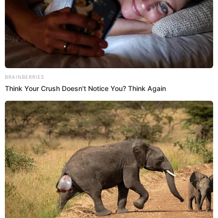
Partidos de hoy, viernes 7 de agosto: programación, horarios y canales para ver fútbol GRATIS
¡Oficial! Real Madrid anunció a Yan Diomande, el fichaje más caro de su historia: ¿Cuánto pagó?
Actualizado el 30 May.
JESÚS YUPANQUI
2026 | 17:36 H
Programación de partidos que se realizarán este sábado 30 de mayo. | FOTO:
Composición Líbero