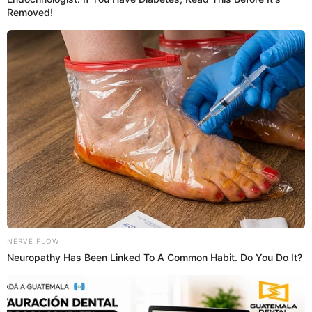
Partidos de hoy por la Liga Pro
Horarios
Partidos
Canales
14:00
Manta vs. Libertad
Zapping Sports
16:30
LDU vs. Orense
Zapping Sports
19:00
Deportivo Cuenca vs. Delfín
Zapping Sports
Amistosos internacionales para hoy
Horarios
Partidos
Canales
7:00
Escocia 4-1 Curazao
Disney Plus
8:30
India 0-1 Zimbabue
Bet365