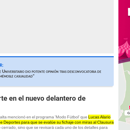
R:
 Universitario dio potente opinión tras desconvocatoria de
amémosle casualidad"
rte en el nuevo delantero de
ralta mencionó en el programa 'Modo Fútbol' que
Lucas Alario
de Deportes para que se evalúe su fichaje con miras al Clausura
é cerrado, sino que se revisará cada uno de los detalles para