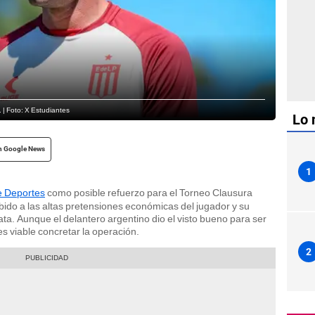
. | Foto: X Estudiantes
Lo 
n Google News
1
de Deportes
como posible refuerzo para el Torneo Clausura
ido a las altas pretensiones económicas del jugador y su
ata. Aunque el delantero argentino dio el visto bueno para ser
es viable concretar la operación.
2