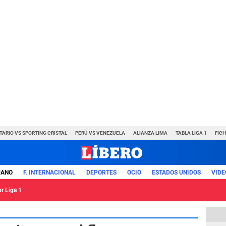
TARIO VS SPORTING CRISTAL
PERÚ VS VENEZUELA
ALIANZA LIMA
TABLA LIGA 1
FIC
UANO
F. INTERNACIONAL
DEPORTES
OCIO
ESTADOS UNIDOS
VIDE
or Liga 1